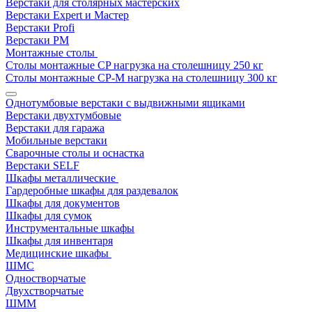
Верстаки для столярных мастерских
Верстаки Expert и Мастер
Верстаки Profi
Верстаки РМ
Монтажные столы
Столы монтажные СP нагрузка на столешницу 250 кг
Столы монтажные СР-М нагрузка на столешницу 300 кг
Однотумбовые верстаки с выдвижными ящиками
Верстаки двухтумбовые
Верстаки для гаража
Мобильные верстаки
Сварочные столы и оснастка
Верстаки SELF
Шкафы металлические
Гардеробные шкафы для раздевалок
Шкафы для документов
Шкафы для сумок
Инструментальные шкафы
Шкафы для инвентаря
Медицинские шкафы
ШМС
Одностворчатые
Двухстворчатые
ШММ