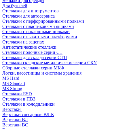
Вешалки для одежды
Для бутылей
Стеллажи для инструментов
Стеллажи для автосервиса
Стеллажи с перфорированными полками
Стеллажи с пластиковыми ящиками
Стеллажи с наклонными полками
Стеллажи с выкатными платформами
Стеллажи на зацепах
Антистатические стеллажи
Стеллажи полочные серии СТ
Стеллажи для склада серии СТП
Стеллажи складские металлические серии СКУ
Сборные стеллажи серии МКФ
Лотки, кассетницы и системы хранения
MS Hard
MS Standart
MS Strong
Стеллажи ESD
Стеллажи в ПВЗ
Стеллажи в холодильники
Верстаки
Верстаки слесарные ВЛ-К
Верстаки ВЛ
Верстаки ВС