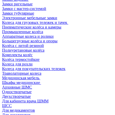
Замки ригельные
Замки с мастер-системой
Замки тубулярные
Электронные мебельные замки
Колеса для грузовых тележек и тачек
Пневматические колёса и камеры
Промышленные колёса
Аппаратные колеса и ролики
Большегрузные колёса и опоры
Колёса с литой резиной
Полиуретановые колёса
Комплекты колёс
Колёса термостойкие
Колеса для рохли
Колеса для покупательских тележек
Траволаторные колеса
Медицинская мебель
Шкафы медицинские
Архивные ШМС
Одностворчатые
Двухстворчатые
Для кабинета врача ШММ
ШСС
Для медикаментов
Для документов