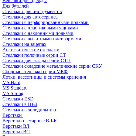
Вешалки для одежды
Для бутылей
Стеллажи для инструментов
Стеллажи для автосервиса
Стеллажи с перфорированными полками
Стеллажи с пластиковыми ящиками
Стеллажи с наклонными полками
Стеллажи с выкатными платформами
Стеллажи на зацепах
Антистатические стеллажи
Стеллажи полочные серии СТ
Стеллажи для склада серии СТП
Стеллажи складские металлические серии СКУ
Сборные стеллажи серии МКФ
Лотки, кассетницы и системы хранения
MS Hard
MS Standart
MS Strong
Стеллажи ESD
Стеллажи в ПВЗ
Стеллажи в холодильники
Верстаки
Верстаки слесарные ВЛ-К
Верстаки ВЛ
Верстаки ВС