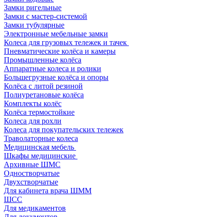
Замки ригельные
Замки с мастер-системой
Замки тубулярные
Электронные мебельные замки
Колеса для грузовых тележек и тачек
Пневматические колёса и камеры
Промышленные колёса
Аппаратные колеса и ролики
Большегрузные колёса и опоры
Колёса с литой резиной
Полиуретановые колёса
Комплекты колёс
Колёса термостойкие
Колеса для рохли
Колеса для покупательских тележек
Траволаторные колеса
Медицинская мебель
Шкафы медицинские
Архивные ШМС
Одностворчатые
Двухстворчатые
Для кабинета врача ШММ
ШСС
Для медикаментов
Для документов