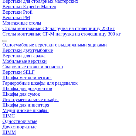
Верстаки для столярных мастерских
Верстаки Expert и Мастер
Верстаки Profi
Верстаки РМ
Монтажные столы
Столы монтажные СP нагрузка на столешницу 250 кг
Столы монтажные СР-М нагрузка на столешницу 300 кг
Однотумбовые верстаки с выдвижными ящиками
Верстаки двухтумбовые
Верстаки для гаража
Мобильные верстаки
Сварочные столы и оснастка
Верстаки SELF
Шкафы металлические
Гардеробные шкафы для раздевалок
Шкафы для документов
Шкафы для сумок
Инструментальные шкафы
Шкафы для инвентаря
Медицинские шкафы
ШМС
Одностворчатые
Двухстворчатые
ШММ