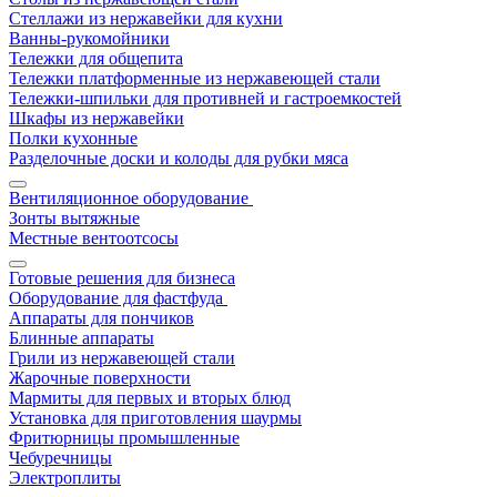
Стеллажи из нержавейки для кухни
Ванны-рукомойники
Тележки для общепита
Тележки платформенные из нержавеющей стали
Тележки-шпильки для противней и гастроемкостей
Шкафы из нержавейки
Полки кухонные
Разделочные доски и колоды для рубки мяса
Вентиляционное оборудование
Зонты вытяжные
Местные вентоотсосы
Готовые решения для бизнеса
Оборудование для фастфуда
Аппараты для пончиков
Блинные аппараты
Грили из нержавеющей стали
Жарочные поверхности
Мармиты для первых и вторых блюд
Установка для приготовления шаурмы
Фритюрницы промышленные
Чебуречницы
Электроплиты