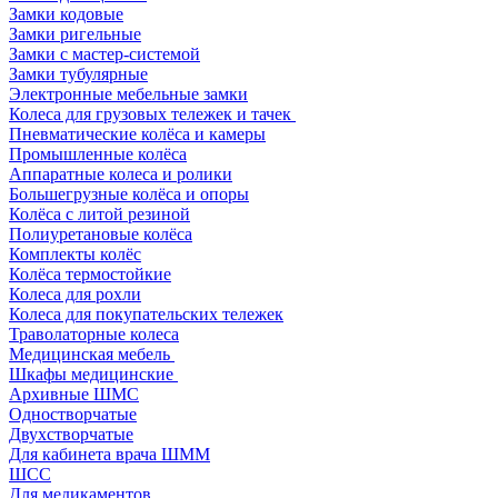
Замки кодовые
Замки ригельные
Замки с мастер-системой
Замки тубулярные
Электронные мебельные замки
Колеса для грузовых тележек и тачек
Пневматические колёса и камеры
Промышленные колёса
Аппаратные колеса и ролики
Большегрузные колёса и опоры
Колёса с литой резиной
Полиуретановые колёса
Комплекты колёс
Колёса термостойкие
Колеса для рохли
Колеса для покупательских тележек
Траволаторные колеса
Медицинская мебель
Шкафы медицинские
Архивные ШМС
Одностворчатые
Двухстворчатые
Для кабинета врача ШММ
ШСС
Для медикаментов