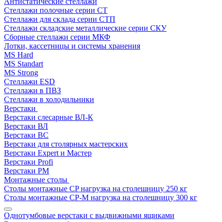
Антистатические стеллажи
Стеллажи полочные серии СТ
Стеллажи для склада серии СТП
Стеллажи складские металлические серии СКУ
Сборные стеллажи серии МКФ
Лотки, кассетницы и системы хранения
MS Hard
MS Standart
MS Strong
Стеллажи ESD
Стеллажи в ПВЗ
Стеллажи в холодильники
Верстаки
Верстаки слесарные ВЛ-К
Верстаки ВЛ
Верстаки ВС
Верстаки для столярных мастерских
Верстаки Expert и Мастер
Верстаки Profi
Верстаки РМ
Монтажные столы
Столы монтажные СP нагрузка на столешницу 250 кг
Столы монтажные СР-М нагрузка на столешницу 300 кг
Однотумбовые верстаки с выдвижными ящиками