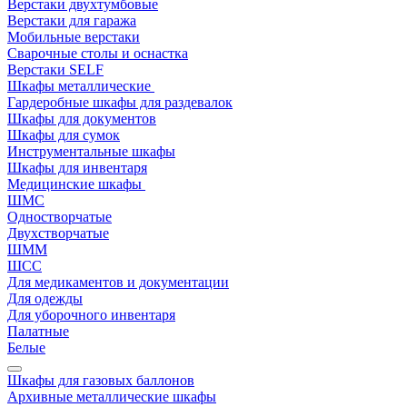
Верстаки двухтумбовые
Верстаки для гаража
Мобильные верстаки
Сварочные столы и оснастка
Верстаки SELF
Шкафы металлические
Гардеробные шкафы для раздевалок
Шкафы для документов
Шкафы для сумок
Инструментальные шкафы
Шкафы для инвентаря
Медицинские шкафы
ШМС
Одностворчатые
Двухстворчатые
ШММ
ШСС
Для медикаментов и документации
Для одежды
Для уборочного инвентаря
Палатные
Белые
Шкафы для газовых баллонов
Архивные металлические шкафы