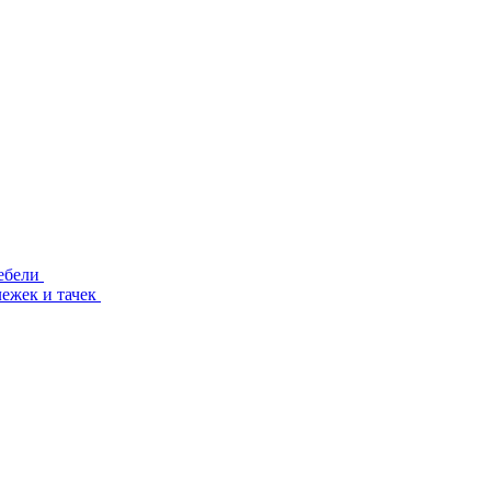
ебели
лежек и тачек