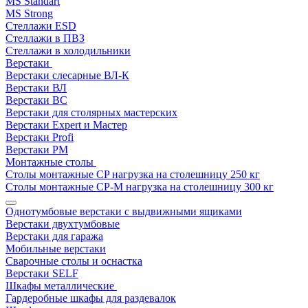
MS Standart
MS Strong
Стеллажи ESD
Стеллажи в ПВЗ
Стеллажи в холодильники
Верстаки
Верстаки слесарные ВЛ-К
Верстаки ВЛ
Верстаки ВС
Верстаки для столярных мастерских
Верстаки Expert и Мастер
Верстаки Profi
Верстаки РМ
Монтажные столы
Столы монтажные СP нагрузка на столешницу 250 кг
Столы монтажные СР-М нагрузка на столешницу 300 кг
Однотумбовые верстаки с выдвижными ящиками
Верстаки двухтумбовые
Верстаки для гаража
Мобильные верстаки
Сварочные столы и оснастка
Верстаки SELF
Шкафы металлические
Гардеробные шкафы для раздевалок