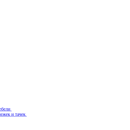
ебели
лежек и тачек