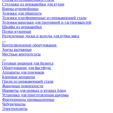
Стеллажи из нержавейки для кухни
Ванны-рукомойники
Тележки для общепита
Тележки платформенные из нержавеющей стали
Тележки-шпильки для противней и гастроемкостей
Шкафы из нержавейки
Полки кухонные
Разделочные доски и колоды для рубки мяса
Вентиляционное оборудование
Зонты вытяжные
Местные вентоотсосы
Готовые решения для бизнеса
Оборудование для фастфуда
Аппараты для пончиков
Блинные аппараты
Грили из нержавеющей стали
Жарочные поверхности
Мармиты для первых и вторых блюд
Установка для приготовления шаурмы
Фритюрницы промышленные
Чебуречницы
Электроплиты