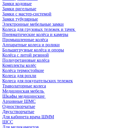
Замки кодовые
Замки ригельные
Замки с мастер-системой
Замки тубулярные
Электронные мебельные замки
Колеса для грузовых тележек и тачек
Пневматические колёса и камеры
Промышленные колёса
Аппаратные колеса и ролики
Большегрузные колёса и опоры
Колёса с литой резиной
Полиуретановые колёса
Комплекты колёс
Колёса термостойкие
Колеса для рохли
Колеса для покупательских тележек
Траволаторные колеса
Медицинская мебель
Шкафы медицинские
Архивные ШМС
Одностворчатые
Двухстворчатые
Для кабинета врача ШММ
ШСС
Для медикаментов