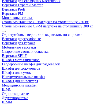
Верстаки для столярных мастерских
Верстаки Expert и Мастер
Верстаки Profi
Верстаки РМ
Монтажные столы
Столы монтажные СP нагрузка на столешницу 250 кг
Столы монтажные СР-М нагрузка на столешницу 300 кг
Однотумбовые верстаки с выдвижными ящиками
Верстаки двухтумбовые
Верстаки для гаража
Мобильные верстаки
Сварочные столы и оснастка
Верстаки SELF
Шкафы металлические
Гардеробные шкафы для раздевалок
Шкафы для документов
Шкафы для сумок
Инструментальные шкафы
Шкафы для инвентаря
Медицинские шкафы
ШМС
Одностворчатые
Двухстворчатые
ШММ