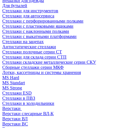
Вешалки для одежды
Для бутылей
Стеллажи для инструментов
Стеллажи для автосервиса
Стеллажи с перфорированными полками
Стеллажи с пластиковыми ящиками
Стеллажи с наклонными полками
Стеллажи с выкатными платформами
Стеллажи на зацепах
Антистатические стеллажи
Стеллажи полочные серии СТ
Стеллажи для склада серии СТП
Стеллажи складские металлические серии СКУ
Сборные стеллажи серии МКФ
Лотки, кассетницы и системы хранения
MS Hard
MS Standart
MS Strong
Стеллажи ESD
Стеллажи в ПВЗ
Стеллажи в холодильники
Верстаки
Верстаки слесарные ВЛ-К
Верстаки ВЛ
Верстаки ВС