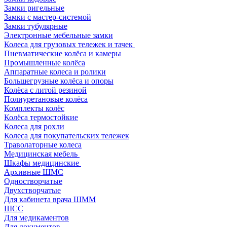
Замки ригельные
Замки с мастер-системой
Замки тубулярные
Электронные мебельные замки
Колеса для грузовых тележек и тачек
Пневматические колёса и камеры
Промышленные колёса
Аппаратные колеса и ролики
Большегрузные колёса и опоры
Колёса с литой резиной
Полиуретановые колёса
Комплекты колёс
Колёса термостойкие
Колеса для рохли
Колеса для покупательских тележек
Траволаторные колеса
Медицинская мебель
Шкафы медицинские
Архивные ШМС
Одностворчатые
Двухстворчатые
Для кабинета врача ШММ
ШСС
Для медикаментов
Для документов