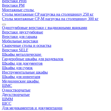
Верстаки Profi
Верстаки РМ
Монтажные столы
Столы монтажные СP нагрузка на столешницу 250 кг
Столы монтажные СР-М нагрузка на столешницу 300 кг
Однотумбовые верстаки с выдвижными ящиками
Верстаки двухтумбовые
Верстаки для гаража
Мобильные верстаки
Сварочные столы и оснастка
Верстаки SELF
Шкафы металлические
Гардеробные шкафы для раздевалок
Шкафы для документов
Шкафы для сумок
Инструментальные шкафы
Шкафы для инвентаря
Медицинские шкафы
ШМС
Одностворчатые
Двухстворчатые
ШММ
ШСС
Для медикаментов и документации