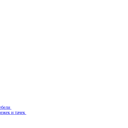
ебели
лежек и тачек