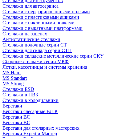
Стеллажи для инструментов
Стеллажи для автосервиса
Стеллажи с перфорированными полками
Стеллажи с пластиковыми ящиками
Стеллажи с наклонными полками
Стеллажи с выкатными платформами
Стеллажи на зацепах
Антистатические стеллажи
Стеллажи полочные серии СТ
Стеллажи для склада серии СТП
Стеллажи складские металлические серии СКУ
Сборные стеллажи серии МКФ
Лотки, кассетницы и системы хранения
MS Hard
MS Standart
MS Strong
Стеллажи ESD
Стеллажи в ПВЗ
Стеллажи в холодильники
Верстаки
Верстаки слесарные ВЛ-К
Верстаки ВЛ
Верстаки ВС
Верстаки для столярных мастерских
Верстаки Expert и Мастер