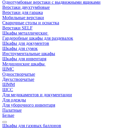
Однотумбовые верстаки с выдвижными ящиками
Верстаки двухтумбовые
Верстаки для гаража
Мобильные верстаки
Сварочные столы и оснастка
Верстаки SELF
Шкафы металлические
Гардеробные шкафы для раздевалок
Шкафы для документов
Шкафы для сумок
Инструментальные шкафы
Шкафы для инвентаря
Медицинские шкафы
ШМС
Одностворчатые
Двухстворчатые
ШММ
ШСС
Для медикаментов и документации
Для одежды
Для уборочного инвентаря
Палатные
Белые
Шкафы для газовых баллонов