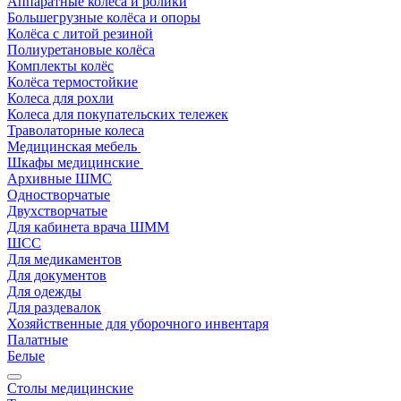
Аппаратные колеса и ролики
Большегрузные колёса и опоры
Колёса с литой резиной
Полиуретановые колёса
Комплекты колёс
Колёса термостойкие
Колеса для рохли
Колеса для покупательских тележек
Траволаторные колеса
Медицинская мебель
Шкафы медицинские
Архивные ШМС
Одностворчатые
Двухстворчатые
Для кабинета врача ШММ
ШСС
Для медикаментов
Для документов
Для одежды
Для раздевалок
Хозяйственные для уборочного инвентаря
Палатные
Белые
Столы медицинские