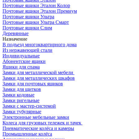
Почтовые ящики Эталон Колор
Почтовые ящики Эталон Премиум
Почтовые ящики Ультра
Почтовые ящики Ультра Смарт
Почтовые ящики Слим
Деревянные
Назначение
В подъезд многоквартирного дома
Из нержавеющей стали
Индивидуальные
Абонентские ящики
Ящики для спама
Замки для металлической мебели
Замки для металлических шкафов
Замки для почтовых ящиков
Замки для щитков
Замки кодовые
Замки ригельные
Замки с мастер-системой
Замки тубулярные
Электронные мебельные замки
Колеса для грузовых тележек и тачек
Пневматические колёса и камеры
Промышленные колёса