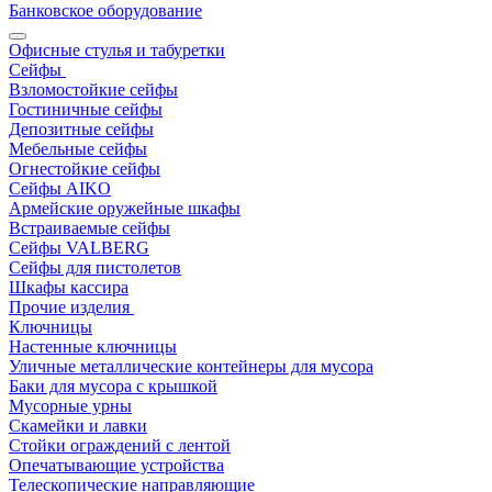
Банковское оборудование
Офисные стулья и табуретки
Сейфы
Взломостойкие сейфы
Гостиничные сейфы
Депозитные сейфы
Мебельные сейфы
Огнестойкие сейфы
Сейфы AIKO
Армейские оружейные шкафы
Встраиваемые сейфы
Сейфы VALBERG
Сейфы для пистолетов
Шкафы кассира
Прочие изделия
Ключницы
Настенные ключницы
Уличные металлические контейнеры для мусора
Баки для мусора с крышкой
Мусорные урны
Скамейки и лавки
Стойки ограждений с лентой
Опечатывающие устройства
Телескопические направляющие