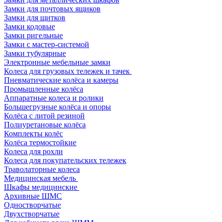
Замки для почтовых ящиков
Замки для щитков
Замки кодовые
Замки ригельные
Замки с мастер-системой
Замки тубулярные
Электронные мебельные замки
Колеса для грузовых тележек и тачек
Пневматические колёса и камеры
Промышленные колёса
Аппаратные колеса и ролики
Большегрузные колёса и опоры
Колёса с литой резиной
Полиуретановые колёса
Комплекты колёс
Колёса термостойкие
Колеса для рохли
Колеса для покупательских тележек
Траволаторные колеса
Медицинская мебель
Шкафы медицинские
Архивные ШМС
Одностворчатые
Двухстворчатые