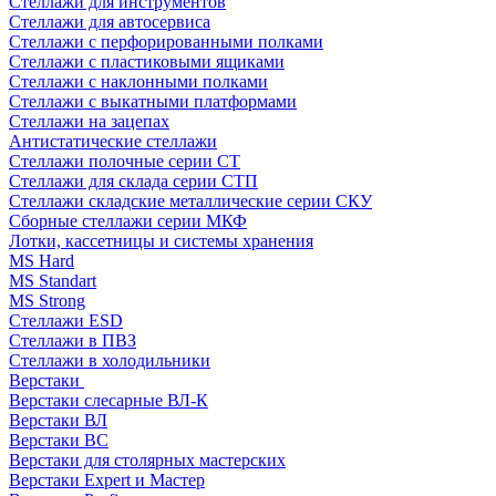
Стеллажи для инструментов
Стеллажи для автосервиса
Стеллажи с перфорированными полками
Стеллажи с пластиковыми ящиками
Стеллажи с наклонными полками
Стеллажи с выкатными платформами
Стеллажи на зацепах
Антистатические стеллажи
Стеллажи полочные серии СТ
Стеллажи для склада серии СТП
Стеллажи складские металлические серии СКУ
Сборные стеллажи серии МКФ
Лотки, кассетницы и системы хранения
MS Hard
MS Standart
MS Strong
Стеллажи ESD
Стеллажи в ПВЗ
Стеллажи в холодильники
Верстаки
Верстаки слесарные ВЛ-К
Верстаки ВЛ
Верстаки ВС
Верстаки для столярных мастерских
Верстаки Expert и Мастер