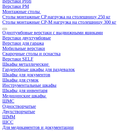
Верстаки Profi
Верстаки РМ
Монтажные столы
Столы монтажные СP нагрузка на столешницу 250 кг
Столы монтажные СР-М нагрузка на столешницу 300 кг
Однотумбовые верстаки с выдвижными ящиками
Верстаки двухтумбовые
Верстаки для гаража
Мобильные верстаки
Сварочные столы и оснастка
Верстаки SELF
Шкафы металлические
Гардеробные шкафы для раздевалок
Шкафы для документов
Шкафы для сумок
Инструментальные шкафы
Шкафы для инвентаря
Медицинские шкафы
ШМС
Одностворчатые
Двухстворчатые
ШММ
ШСС
Для медикаментов и документации