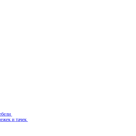
ебели
лежек и тачек