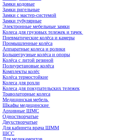
Замки кодовые
Замки ригельные
Замки с мастер-системой
Замки тубулярные
Электронные мебельные замки
Колеса для грузовых тележек и тачек
Пневматические колёса и камеры
Промышленные колёса
Аппаратные колеса и ролики
Большегрузные колёса и опоры
Колёса с литой резиной
Полиуретановые колёса
Комплекты колёс
Колёса термостойкие
Колеса для рохли
Колеса для покупательских тележек
Траволаторные колеса
Медицинская мебель
Шкафы медицинские
Архивные ШМС
Одностворчатые
Двухстворчатые
Для кабинета врача ШММ
ШСС
Для медикаментов