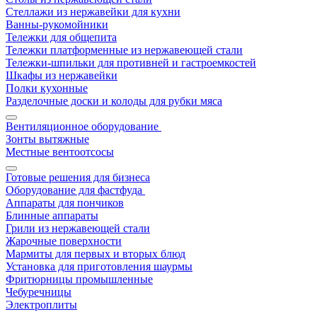
Стеллажи из нержавейки для кухни
Ванны-рукомойники
Тележки для общепита
Тележки платформенные из нержавеющей стали
Тележки-шпильки для противней и гастроемкостей
Шкафы из нержавейки
Полки кухонные
Разделочные доски и колоды для рубки мяса
Вентиляционное оборудование
Зонты вытяжные
Местные вентоотсосы
Готовые решения для бизнеса
Оборудование для фастфуда
Аппараты для пончиков
Блинные аппараты
Грили из нержавеющей стали
Жарочные поверхности
Мармиты для первых и вторых блюд
Установка для приготовления шаурмы
Фритюрницы промышленные
Чебуречницы
Электроплиты