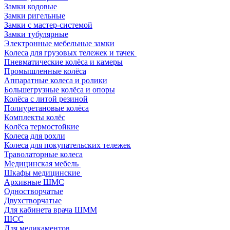
Замки кодовые
Замки ригельные
Замки с мастер-системой
Замки тубулярные
Электронные мебельные замки
Колеса для грузовых тележек и тачек
Пневматические колёса и камеры
Промышленные колёса
Аппаратные колеса и ролики
Большегрузные колёса и опоры
Колёса с литой резиной
Полиуретановые колёса
Комплекты колёс
Колёса термостойкие
Колеса для рохли
Колеса для покупательских тележек
Траволаторные колеса
Медицинская мебель
Шкафы медицинские
Архивные ШМС
Одностворчатые
Двухстворчатые
Для кабинета врача ШММ
ШСС
Для медикаментов