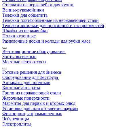
Стеллажи из нержавейки для кухни
Ванны-рукомойники
Тележки для общепита
Тележки платформенные из нержавеющей стали
Тележки-шпильки для противней и гастроемкостей
Шкафы из нержавейки
Полки кухонные
Разделочные доски и колоды для рубки мяса
Вентиляционное оборудование
Зонты вытяжные
Местные вентоотсосы
Готовые решения для бизнеса
Оборудование для фастфуда
Аппараты для пончиков
Блинные аппараты
Грили из нержавеющей стали
Жарочные поверхности
Мармиты для первых и вторых блюд
Установка для приготовления шаурмы
Фритюрницы промышленные
Чебуречницы
Электроплиты