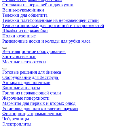
Стеллажи из нержавейки для кухни
Ванны-рукомойники
Тележки для общепита
Тележки платформенные из нержавеющей стали
Тележки-шпильки для противней и гастроемкостей
Шкафы из нержавейки
Полки кухонные
Разделочные доски и колоды для рубки мяса
Вентиляционное оборудование
Зонты вытяжные
Местные вентоотсосы
Готовые решения для бизнеса
Оборудование для фастфуда
Аппараты для пончиков
Блинные аппараты
Грили из нержавеющей стали
Жарочные поверхности
Мармиты для первых и вторых блюд
Установка для приготовления шаурмы
Фритюрницы промышленные
Чебуречницы
Электроплиты