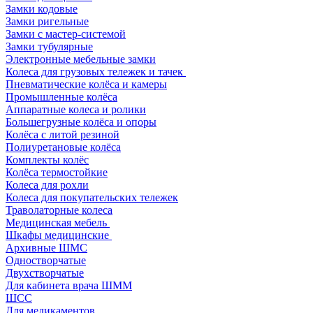
Замки кодовые
Замки ригельные
Замки с мастер-системой
Замки тубулярные
Электронные мебельные замки
Колеса для грузовых тележек и тачек
Пневматические колёса и камеры
Промышленные колёса
Аппаратные колеса и ролики
Большегрузные колёса и опоры
Колёса с литой резиной
Полиуретановые колёса
Комплекты колёс
Колёса термостойкие
Колеса для рохли
Колеса для покупательских тележек
Траволаторные колеса
Медицинская мебель
Шкафы медицинские
Архивные ШМС
Одностворчатые
Двухстворчатые
Для кабинета врача ШММ
ШСС
Для медикаментов