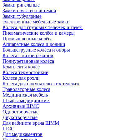
Замки ригельные
Замки с мастер-системой
Замки тубулярные
Электронные мебельные замки
Колеса для грузовых тележек и тачек
Пневматические колёса и камеры
Промышленные колёса
Аппаратные колеса и ролики
Большегрузные колёса и опоры
Колёса с литой резиной
Полиуретановые колёса
Комплекты колёс
Колёса термостойкие
Колеса для рохли
Колеса для покупательских тележек
Траволаторные колеса
Медицинская мебель
Шкафы медицинские
Архивные ШМС
Одностворчатые
Двухстворчатые
Для кабинета врача ШММ
ШСС
Для медикаментов
Для документов