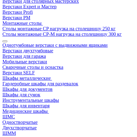
Верстаки для столярных мастерских
Верстаки Expert и Мастер
Верстаки Profi
Верстаки РМ
Монтажные столы
Столы монтажные СP нагрузка на столешницу 250 кг
Столы монтажные СР-М нагрузка на столешницу 300 кг
Однотумбовые верстаки с выдвижными ящиками
Верстаки двухтумбовые
Верстаки для гаража
Мобильные верстаки
Сварочные столы и оснастка
Верстаки SELF
Шкафы металлические
Гардеробные шкафы для раздевалок
Шкафы для документов
Шкафы для сумок
Инструментальные шкафы
Шкафы для инвентаря
Медицинские шкафы
ШМС
Одностворчатые
Двухстворчатые
ШММ