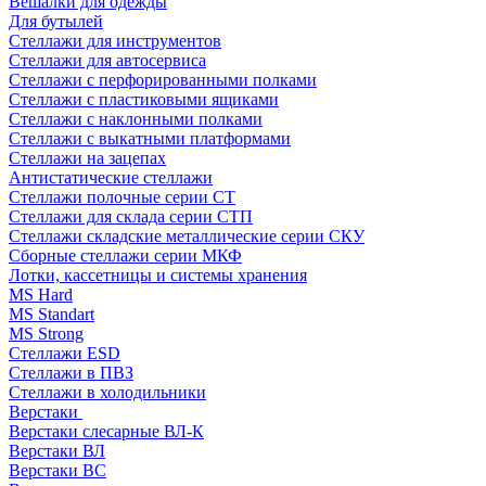
Вешалки для одежды
Для бутылей
Стеллажи для инструментов
Стеллажи для автосервиса
Стеллажи с перфорированными полками
Стеллажи с пластиковыми ящиками
Стеллажи с наклонными полками
Стеллажи с выкатными платформами
Стеллажи на зацепах
Антистатические стеллажи
Стеллажи полочные серии СТ
Стеллажи для склада серии СТП
Стеллажи складские металлические серии СКУ
Сборные стеллажи серии МКФ
Лотки, кассетницы и системы хранения
MS Hard
MS Standart
MS Strong
Стеллажи ESD
Стеллажи в ПВЗ
Стеллажи в холодильники
Верстаки
Верстаки слесарные ВЛ-К
Верстаки ВЛ
Верстаки ВС