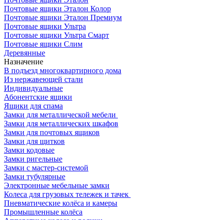
Почтовые ящики Эталон Колор
Почтовые ящики Эталон Премиум
Почтовые ящики Ультра
Почтовые ящики Ультра Смарт
Почтовые ящики Слим
Деревянные
Назначение
В подъезд многоквартирного дома
Из нержавеющей стали
Индивидуальные
Абонентские ящики
Ящики для спама
Замки для металлической мебели
Замки для металлических шкафов
Замки для почтовых ящиков
Замки для щитков
Замки кодовые
Замки ригельные
Замки с мастер-системой
Замки тубулярные
Электронные мебельные замки
Колеса для грузовых тележек и тачек
Пневматические колёса и камеры
Промышленные колёса