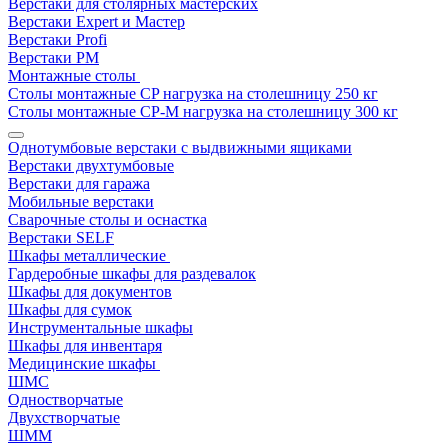
Верстаки для столярных мастерских
Верстаки Expert и Мастер
Верстаки Profi
Верстаки РМ
Монтажные столы
Столы монтажные СP нагрузка на столешницу 250 кг
Столы монтажные СР-М нагрузка на столешницу 300 кг
Однотумбовые верстаки с выдвижными ящиками
Верстаки двухтумбовые
Верстаки для гаража
Мобильные верстаки
Сварочные столы и оснастка
Верстаки SELF
Шкафы металлические
Гардеробные шкафы для раздевалок
Шкафы для документов
Шкафы для сумок
Инструментальные шкафы
Шкафы для инвентаря
Медицинские шкафы
ШМС
Одностворчатые
Двухстворчатые
ШММ