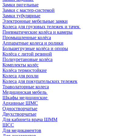
Замки ригельные
Замки с мастер-системой
Замки тубулярные
Электронные мебельные замки
Колеса для грузовых тележек и тачек
Пневматические колёса и камеры
Промышленные колёса
Аппаратные колеса и ролики
Большегрузные колёса и опоры
Колёса с литой резиной
Полиуретановые колёса
Комплекты колёс
Колёса термостойкие
Колеса для рохли
Колеса для покупательских тележек
Траволаторные колеса
Медицинская мебель
Шкафы медицинские
Архивные ШМС
Одностворчатые
Двухстворчатые
Для кабинета врача ШММ
ШСС
Для медикаментов
Для документов