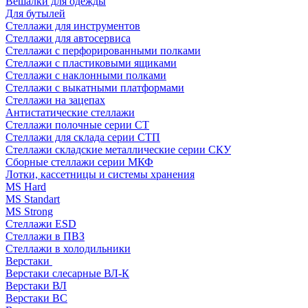
Вешалки для одежды
Для бутылей
Стеллажи для инструментов
Стеллажи для автосервиса
Стеллажи с перфорированными полками
Стеллажи с пластиковыми ящиками
Стеллажи с наклонными полками
Стеллажи с выкатными платформами
Стеллажи на зацепах
Антистатические стеллажи
Стеллажи полочные серии СТ
Стеллажи для склада серии СТП
Стеллажи складские металлические серии СКУ
Сборные стеллажи серии МКФ
Лотки, кассетницы и системы хранения
MS Hard
MS Standart
MS Strong
Стеллажи ESD
Стеллажи в ПВЗ
Стеллажи в холодильники
Верстаки
Верстаки слесарные ВЛ-К
Верстаки ВЛ
Верстаки ВС