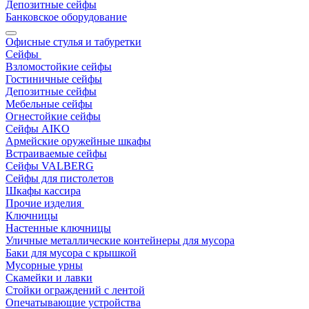
Депозитные сейфы
Банковское оборудование
Офисные стулья и табуретки
Сейфы
Взломостойкие сейфы
Гостиничные сейфы
Депозитные сейфы
Мебельные сейфы
Огнестойкие сейфы
Сейфы AIKO
Армейские оружейные шкафы
Встраиваемые сейфы
Сейфы VALBERG
Сейфы для пистолетов
Шкафы кассира
Прочие изделия
Ключницы
Настенные ключницы
Уличные металлические контейнеры для мусора
Баки для мусора с крышкой
Мусорные урны
Скамейки и лавки
Стойки ограждений с лентой
Опечатывающие устройства