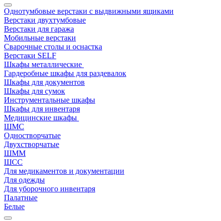
Однотумбовые верстаки с выдвижными ящиками
Верстаки двухтумбовые
Верстаки для гаража
Мобильные верстаки
Сварочные столы и оснастка
Верстаки SELF
Шкафы металлические
Гардеробные шкафы для раздевалок
Шкафы для документов
Шкафы для сумок
Инструментальные шкафы
Шкафы для инвентаря
Медицинские шкафы
ШМС
Одностворчатые
Двухстворчатые
ШММ
ШСС
Для медикаментов и документации
Для одежды
Для уборочного инвентаря
Палатные
Белые