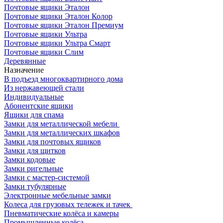
Почтовые ящики Эталон
Почтовые ящики Эталон Колор
Почтовые ящики Эталон Премиум
Почтовые ящики Ультра
Почтовые ящики Ультра Смарт
Почтовые ящики Слим
Деревянные
Назначение
В подъезд многоквартирного дома
Из нержавеющей стали
Индивидуальные
Абонентские ящики
Ящики для спама
Замки для металлической мебели
Замки для металлических шкафов
Замки для почтовых ящиков
Замки для щитков
Замки кодовые
Замки ригельные
Замки с мастер-системой
Замки тубулярные
Электронные мебельные замки
Колеса для грузовых тележек и тачек
Пневматические колёса и камеры
Промышленные колёса