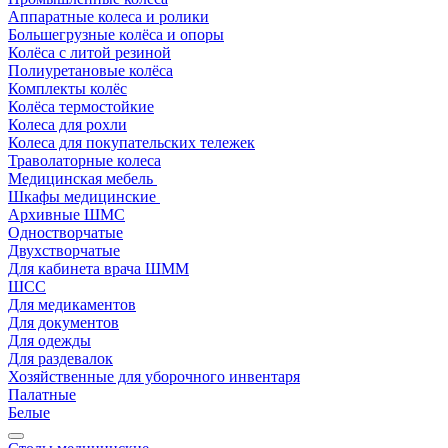
Аппаратные колеса и ролики
Большегрузные колёса и опоры
Колёса с литой резиной
Полиуретановые колёса
Комплекты колёс
Колёса термостойкие
Колеса для рохли
Колеса для покупательских тележек
Траволаторные колеса
Медицинская мебель
Шкафы медицинские
Архивные ШМС
Одностворчатые
Двухстворчатые
Для кабинета врача ШММ
ШСС
Для медикаментов
Для документов
Для одежды
Для раздевалок
Хозяйственные для уборочного инвентаря
Палатные
Белые