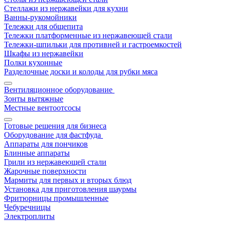
Стеллажи из нержавейки для кухни
Ванны-рукомойники
Тележки для общепита
Тележки платформенные из нержавеющей стали
Тележки-шпильки для противней и гастроемкостей
Шкафы из нержавейки
Полки кухонные
Разделочные доски и колоды для рубки мяса
Вентиляционное оборудование
Зонты вытяжные
Местные вентоотсосы
Готовые решения для бизнеса
Оборудование для фастфуда
Аппараты для пончиков
Блинные аппараты
Грили из нержавеющей стали
Жарочные поверхности
Мармиты для первых и вторых блюд
Установка для приготовления шаурмы
Фритюрницы промышленные
Чебуречницы
Электроплиты