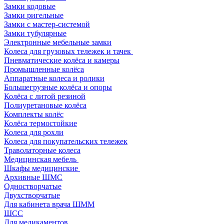
Замки кодовые
Замки ригельные
Замки с мастер-системой
Замки тубулярные
Электронные мебельные замки
Колеса для грузовых тележек и тачек
Пневматические колёса и камеры
Промышленные колёса
Аппаратные колеса и ролики
Большегрузные колёса и опоры
Колёса с литой резиной
Полиуретановые колёса
Комплекты колёс
Колёса термостойкие
Колеса для рохли
Колеса для покупательских тележек
Траволаторные колеса
Медицинская мебель
Шкафы медицинские
Архивные ШМС
Одностворчатые
Двухстворчатые
Для кабинета врача ШММ
ШСС
Для медикаментов