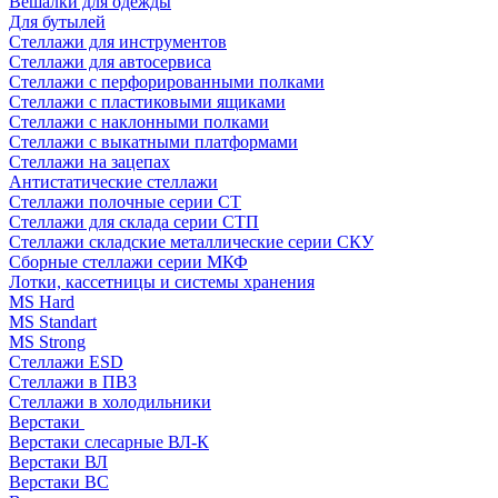
Вешалки для одежды
Для бутылей
Стеллажи для инструментов
Стеллажи для автосервиса
Стеллажи с перфорированными полками
Стеллажи с пластиковыми ящиками
Стеллажи с наклонными полками
Стеллажи с выкатными платформами
Стеллажи на зацепах
Антистатические стеллажи
Стеллажи полочные серии СТ
Стеллажи для склада серии СТП
Стеллажи складские металлические серии СКУ
Сборные стеллажи серии МКФ
Лотки, кассетницы и системы хранения
MS Hard
MS Standart
MS Strong
Стеллажи ESD
Стеллажи в ПВЗ
Стеллажи в холодильники
Верстаки
Верстаки слесарные ВЛ-К
Верстаки ВЛ
Верстаки ВС