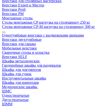
Верстаки для столярных мастерских
Верстаки Expert и Мастер
Верстаки Profi
Верстаки РМ
Монтажные столы
Столы монтажные СP нагрузка на столешницу 250 кг
Столы монтажные СР-М нагрузка на столешницу 300 кг
Однотумбовые верстаки с выдвижными ящиками
Верстаки двухтумбовые
Верстаки для гаража
Мобильные верстаки
Сварочные столы и оснастка
Верстаки SELF
Шкафы металлические
Гардеробные шкафы для раздевалок
Шкафы для документов
Шкафы для сумок
Инструментальные шкафы
Шкафы для инвентаря
Медицинские шкафы
ШМС
Одностворчатые
Двухстворчатые
ШММ