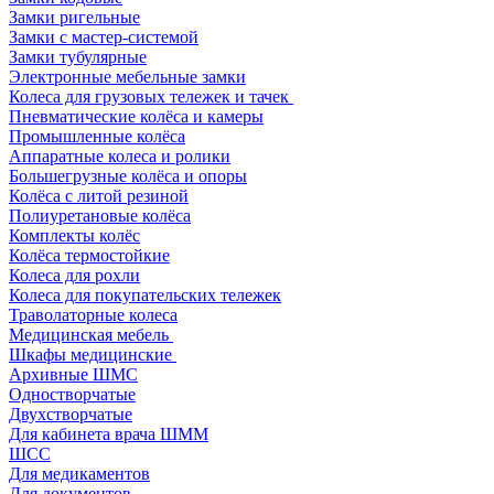
Замки ригельные
Замки с мастер-системой
Замки тубулярные
Электронные мебельные замки
Колеса для грузовых тележек и тачек
Пневматические колёса и камеры
Промышленные колёса
Аппаратные колеса и ролики
Большегрузные колёса и опоры
Колёса с литой резиной
Полиуретановые колёса
Комплекты колёс
Колёса термостойкие
Колеса для рохли
Колеса для покупательских тележек
Траволаторные колеса
Медицинская мебель
Шкафы медицинские
Архивные ШМС
Одностворчатые
Двухстворчатые
Для кабинета врача ШММ
ШСС
Для медикаментов
Для документов