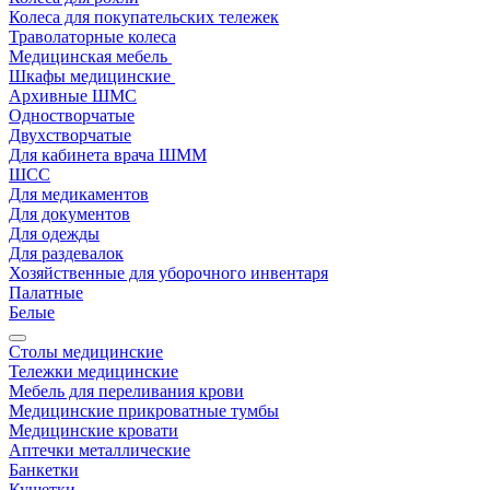
Колеса для покупательских тележек
Траволаторные колеса
Медицинская мебель
Шкафы медицинские
Архивные ШМС
Одностворчатые
Двухстворчатые
Для кабинета врача ШММ
ШСС
Для медикаментов
Для документов
Для одежды
Для раздевалок
Хозяйственные для уборочного инвентаря
Палатные
Белые
Столы медицинские
Тележки медицинские
Мебель для переливания крови
Медицинские прикроватные тумбы
Медицинские кровати
Аптечки металлические
Банкетки
Кушетки