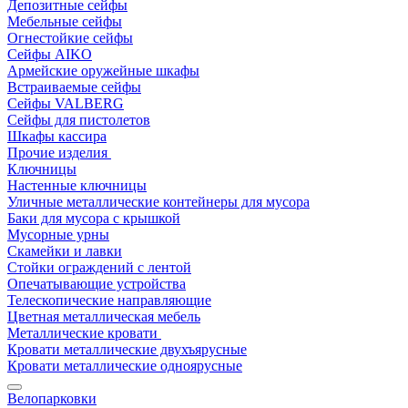
Депозитные сейфы
Мебельные сейфы
Огнестойкие сейфы
Сейфы AIKO
Армейские оружейные шкафы
Встраиваемые сейфы
Сейфы VALBERG
Сейфы для пистолетов
Шкафы кассира
Прочие изделия
Ключницы
Настенные ключницы
Уличные металлические контейнеры для мусора
Баки для мусора с крышкой
Мусорные урны
Скамейки и лавки
Стойки ограждений с лентой
Опечатывающие устройства
Телескопические направляющие
Цветная металлическая мебель
Металлические кровати
Кровати металлические двухъярусные
Кровати металлические одноярусные
Велопарковки