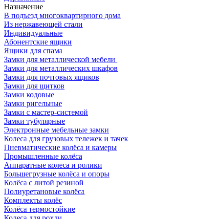
Назначение
В подъезд многоквартирного дома
Из нержавеющей стали
Индивидуальные
Абонентские ящики
Ящики для спама
Замки для металлической мебели
Замки для металлических шкафов
Замки для почтовых ящиков
Замки для щитков
Замки кодовые
Замки ригельные
Замки с мастер-системой
Замки тубулярные
Электронные мебельные замки
Колеса для грузовых тележек и тачек
Пневматические колёса и камеры
Промышленные колёса
Аппаратные колеса и ролики
Большегрузные колёса и опоры
Колёса с литой резиной
Полиуретановые колёса
Комплекты колёс
Колёса термостойкие
Колеса для рохли