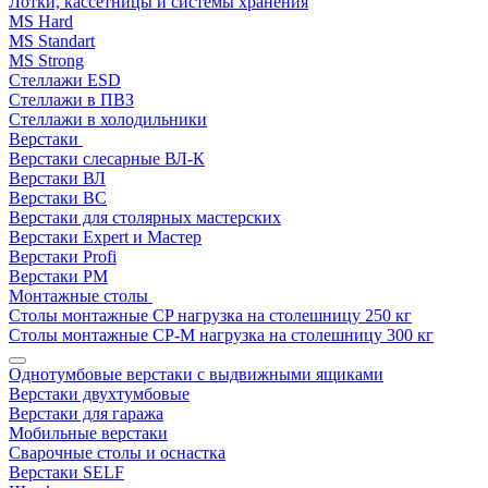
Лотки, кассетницы и системы хранения
MS Hard
MS Standart
MS Strong
Стеллажи ESD
Стеллажи в ПВЗ
Стеллажи в холодильники
Верстаки
Верстаки слесарные ВЛ-К
Верстаки ВЛ
Верстаки ВС
Верстаки для столярных мастерских
Верстаки Expert и Мастер
Верстаки Profi
Верстаки РМ
Монтажные столы
Столы монтажные СP нагрузка на столешницу 250 кг
Столы монтажные СР-М нагрузка на столешницу 300 кг
Однотумбовые верстаки с выдвижными ящиками
Верстаки двухтумбовые
Верстаки для гаража
Мобильные верстаки
Сварочные столы и оснастка
Верстаки SELF