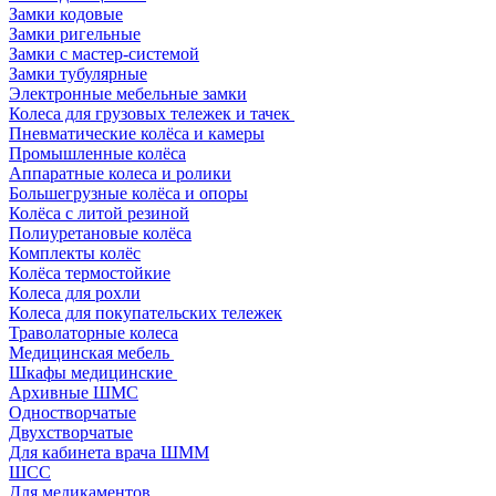
Замки кодовые
Замки ригельные
Замки с мастер-системой
Замки тубулярные
Электронные мебельные замки
Колеса для грузовых тележек и тачек
Пневматические колёса и камеры
Промышленные колёса
Аппаратные колеса и ролики
Большегрузные колёса и опоры
Колёса с литой резиной
Полиуретановые колёса
Комплекты колёс
Колёса термостойкие
Колеса для рохли
Колеса для покупательских тележек
Траволаторные колеса
Медицинская мебель
Шкафы медицинские
Архивные ШМС
Одностворчатые
Двухстворчатые
Для кабинета врача ШММ
ШСС
Для медикаментов