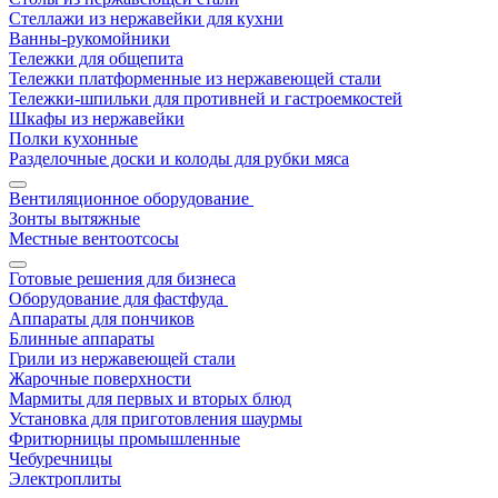
Стеллажи из нержавейки для кухни
Ванны-рукомойники
Тележки для общепита
Тележки платформенные из нержавеющей стали
Тележки-шпильки для противней и гастроемкостей
Шкафы из нержавейки
Полки кухонные
Разделочные доски и колоды для рубки мяса
Вентиляционное оборудование
Зонты вытяжные
Местные вентоотсосы
Готовые решения для бизнеса
Оборудование для фастфуда
Аппараты для пончиков
Блинные аппараты
Грили из нержавеющей стали
Жарочные поверхности
Мармиты для первых и вторых блюд
Установка для приготовления шаурмы
Фритюрницы промышленные
Чебуречницы
Электроплиты