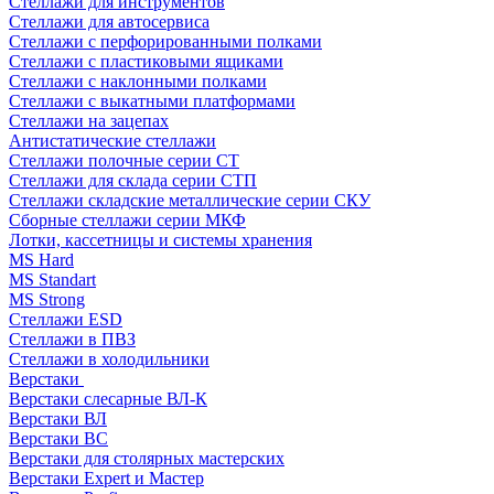
Стеллажи для инструментов
Стеллажи для автосервиса
Стеллажи с перфорированными полками
Стеллажи с пластиковыми ящиками
Стеллажи с наклонными полками
Стеллажи с выкатными платформами
Стеллажи на зацепах
Антистатические стеллажи
Стеллажи полочные серии СТ
Стеллажи для склада серии СТП
Стеллажи складские металлические серии СКУ
Сборные стеллажи серии МКФ
Лотки, кассетницы и системы хранения
MS Hard
MS Standart
MS Strong
Стеллажи ESD
Стеллажи в ПВЗ
Стеллажи в холодильники
Верстаки
Верстаки слесарные ВЛ-К
Верстаки ВЛ
Верстаки ВС
Верстаки для столярных мастерских
Верстаки Expert и Мастер