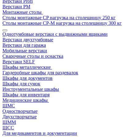
Верстаки Profi
Верстаки РМ
Монтажные столы
Столы монтажные СP нагрузка на столешницу 250 кг
Столы монтажные СР-М нагрузка на столешницу 300 кг
Однотумбовые верстаки с выдвижными ящиками
Верстаки двухтумбовые
Верстаки для гаража
Мобильные верстаки
Сварочные столы и оснастка
Верстаки SELF
Шкафы металлические
Гардеробные шкафы для раздевалок
Шкафы для документов
Шкафы для сумок
Инструментальные шкафы
Шкафы для инвентаря
Медицинские шкафы
ШМС
Одностворчатые
Двухстворчатые
ШММ
ШСС
Для медикаментов и документации