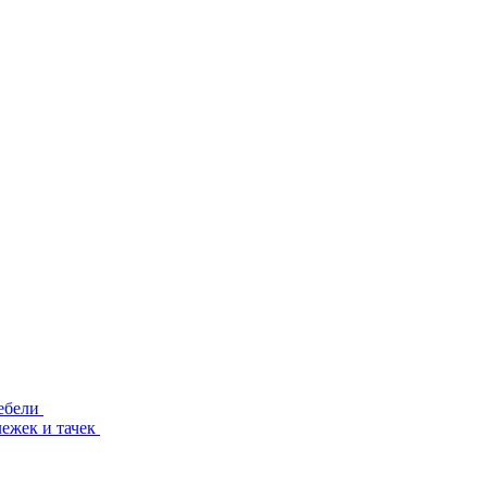
ебели
лежек и тачек