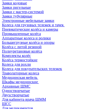
Замки кодовые
Замки ригельные
Замки с мастер-системой
Замки тубулярные
Электронные мебельные замки
Колеса для грузовых тележек и тачек
Пневматические колёса и камеры
Промышленные колёса
Аппаратные колеса и ролики
Большегрузные колёса и опоры
Колёса с литой резиной
Полиуретановые колёса
Комплекты колёс
Колёса термостойкие
Колеса для рохли
Колеса для покупательских тележек
Траволаторные колеса
Медицинская мебель
Шкафы медицинские
Архивные ШМС
Одностворчатые
Двухстворчатые
Для кабинета врача ШММ
ШСС
Для медикаментов