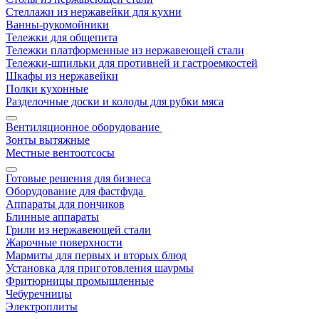
Стеллажи из нержавейки для кухни
Ванны-рукомойники
Тележки для общепита
Тележки платформенные из нержавеющей стали
Тележки-шпильки для противней и гастроемкостей
Шкафы из нержавейки
Полки кухонные
Разделочные доски и колоды для рубки мяса
Вентиляционное оборудование
Зонты вытяжные
Местные вентоотсосы
Готовые решения для бизнеса
Оборудование для фастфуда
Аппараты для пончиков
Блинные аппараты
Грили из нержавеющей стали
Жарочные поверхности
Мармиты для первых и вторых блюд
Установка для приготовления шаурмы
Фритюрницы промышленные
Чебуречницы
Электроплиты