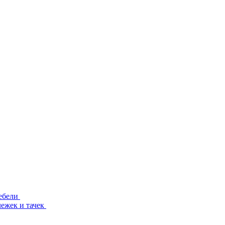
ебели
лежек и тачек