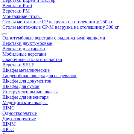
Верстаки Expert и Мастер
Верстаки Profi
Верстаки РМ
Монтажные столы
Столы монтажные СP нагрузка на столешницу 250 кг
Столы монтажные СР-М нагрузка на столешницу 300 кг
Однотумбовые верстаки с выдвижными ящиками
Верстаки двухтумбовые
Верстаки для гаража
Мобильные верстаки
Сварочные столы и оснастка
Верстаки SELF
Шкафы металлические
Гардеробные шкафы для раздевалок
Шкафы для документов
Шкафы для сумок
Инструментальные шкафы
Шкафы для инвентаря
Медицинские шкафы
ШМС
Одностворчатые
Двухстворчатые
ШММ
ШСС