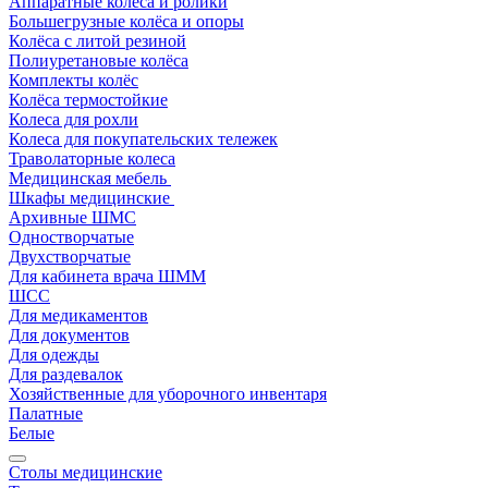
Аппаратные колеса и ролики
Большегрузные колёса и опоры
Колёса с литой резиной
Полиуретановые колёса
Комплекты колёс
Колёса термостойкие
Колеса для рохли
Колеса для покупательских тележек
Траволаторные колеса
Медицинская мебель
Шкафы медицинские
Архивные ШМС
Одностворчатые
Двухстворчатые
Для кабинета врача ШММ
ШСС
Для медикаментов
Для документов
Для одежды
Для раздевалок
Хозяйственные для уборочного инвентаря
Палатные
Белые
Столы медицинские