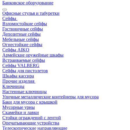
Банковское оборудование
Офисные стулья и табуретки
Сейфы
Взломостойкие сейфы
Гостиничные сейфы
Депозитные сейфы
Мебельные сейфы
Огнестойкие сейфы
Сейфы AIKO
Армейские оружейные шкафы
Встраиваемые сейфы
Сейфы VALBERG
Сейфы для пистолетов
Шкафы кассира
Прочие изделия
Ключницы
Настенные ключницы
Уличные металлические контейнеры для мусора
Баки для мусора с крышкой
Мусорные урны
Скамейки и лавки
Стойки ограждений с лентой
Опечатывающие устройства
Телескопические направляющие