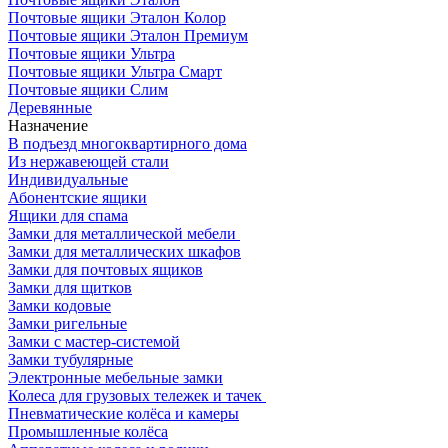
Почтовые ящики Эталон Колор
Почтовые ящики Эталон Премиум
Почтовые ящики Ультра
Почтовые ящики Ультра Смарт
Почтовые ящики Слим
Деревянные
Назначение
В подъезд многоквартирного дома
Из нержавеющей стали
Индивидуальные
Абонентские ящики
Ящики для спама
Замки для металлической мебели
Замки для металлических шкафов
Замки для почтовых ящиков
Замки для щитков
Замки кодовые
Замки ригельные
Замки с мастер-системой
Замки тубулярные
Электронные мебельные замки
Колеса для грузовых тележек и тачек
Пневматические колёса и камеры
Промышленные колёса