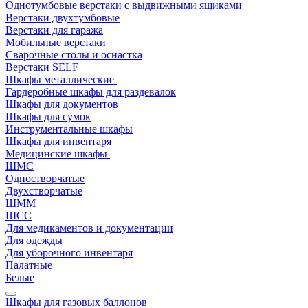
Однотумбовые верстаки с выдвижными ящиками
Верстаки двухтумбовые
Верстаки для гаража
Мобильные верстаки
Сварочные столы и оснастка
Верстаки SELF
Шкафы металлические
Гардеробные шкафы для раздевалок
Шкафы для документов
Шкафы для сумок
Инструментальные шкафы
Шкафы для инвентаря
Медицинские шкафы
ШМС
Одностворчатые
Двухстворчатые
ШММ
ШСС
Для медикаментов и документации
Для одежды
Для уборочного инвентаря
Палатные
Белые
Шкафы для газовых баллонов