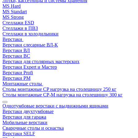
Лотки, кассетницы и системы хранения
MS Hard
MS Standart
MS Strong
Стеллажи ESD
Стеллажи в ПВЗ
Стеллажи в холодильники
Верстаки
Верстаки слесарные ВЛ-К
Верстаки ВЛ
Верстаки ВС
Верстаки для столярных мастерских
Верстаки Expert и Мастер
Верстаки Profi
Верстаки РМ
Монтажные столы
Столы монтажные СP нагрузка на столешницу 250 кг
Столы монтажные СР-М нагрузка на столешницу 300 кг
Однотумбовые верстаки с выдвижными ящиками
Верстаки двухтумбовые
Верстаки для гаража
Мобильные верстаки
Сварочные столы и оснастка
Верстаки SELF