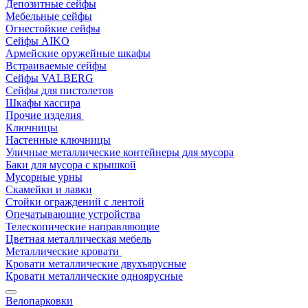
Депозитные сейфы
Мебельные сейфы
Огнестойкие сейфы
Сейфы AIKO
Армейские оружейные шкафы
Встраиваемые сейфы
Сейфы VALBERG
Сейфы для пистолетов
Шкафы кассира
Прочие изделия
Ключницы
Настенные ключницы
Уличные металлические контейнеры для мусора
Баки для мусора с крышкой
Мусорные урны
Скамейки и лавки
Стойки ограждений с лентой
Опечатывающие устройства
Телескопические направляющие
Цветная металлическая мебель
Металлические кровати
Кровати металлические двухъярусные
Кровати металлические одноярусные
Велопарковки