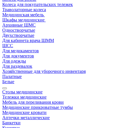
Колеса для покупательских тележек
Траволаторные колеса
Медицинская мебель
Шкафы медицинские
Архивные ШМС
Одностворчатые
Двухстворчатые
Для кабинета врача ШММ
ШСС
Для медикаментов
Для документов
Для одежды
Для раздевалок
Хозяйственные для уборочного инвентаря
Палатные
Белые
Столы медицинские
Тележки медицинские
Мебель для переливания крови
Медицинские прикроватные тумбы
Медицинские кровати
Аптечки металлические
Банкетки
Кушетки