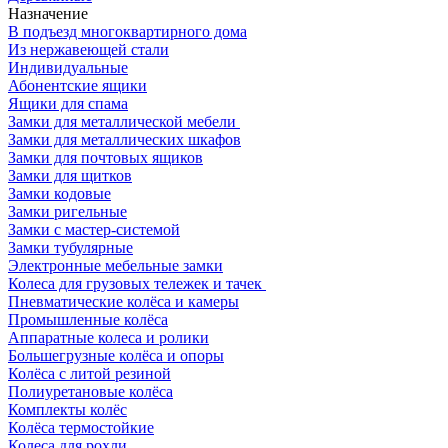
Назначение
В подъезд многоквартирного дома
Из нержавеющей стали
Индивидуальные
Абонентские ящики
Ящики для спама
Замки для металлической мебели
Замки для металлических шкафов
Замки для почтовых ящиков
Замки для щитков
Замки кодовые
Замки ригельные
Замки с мастер-системой
Замки тубулярные
Электронные мебельные замки
Колеса для грузовых тележек и тачек
Пневматические колёса и камеры
Промышленные колёса
Аппаратные колеса и ролики
Большегрузные колёса и опоры
Колёса с литой резиной
Полиуретановые колёса
Комплекты колёс
Колёса термостойкие
Колеса для рохли