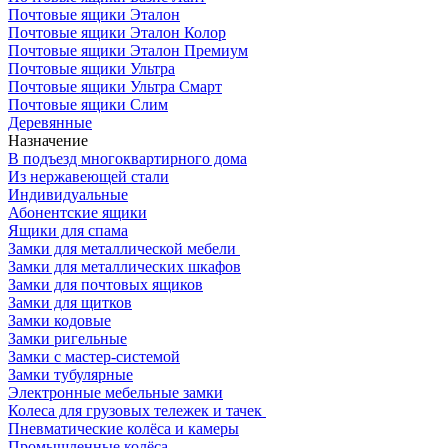
Почтовые ящики Эталон
Почтовые ящики Эталон Колор
Почтовые ящики Эталон Премиум
Почтовые ящики Ультра
Почтовые ящики Ультра Смарт
Почтовые ящики Слим
Деревянные
Назначение
В подъезд многоквартирного дома
Из нержавеющей стали
Индивидуальные
Абонентские ящики
Ящики для спама
Замки для металлической мебели
Замки для металлических шкафов
Замки для почтовых ящиков
Замки для щитков
Замки кодовые
Замки ригельные
Замки с мастер-системой
Замки тубулярные
Электронные мебельные замки
Колеса для грузовых тележек и тачек
Пневматические колёса и камеры
Промышленные колёса