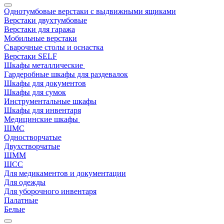
Однотумбовые верстаки с выдвижными ящиками
Верстаки двухтумбовые
Верстаки для гаража
Мобильные верстаки
Сварочные столы и оснастка
Верстаки SELF
Шкафы металлические
Гардеробные шкафы для раздевалок
Шкафы для документов
Шкафы для сумок
Инструментальные шкафы
Шкафы для инвентаря
Медицинские шкафы
ШМС
Одностворчатые
Двухстворчатые
ШММ
ШСС
Для медикаментов и документации
Для одежды
Для уборочного инвентаря
Палатные
Белые