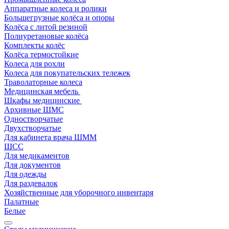
Аппаратные колеса и ролики
Большегрузные колёса и опоры
Колёса с литой резиной
Полиуретановые колёса
Комплекты колёс
Колёса термостойкие
Колеса для рохли
Колеса для покупательских тележек
Траволаторные колеса
Медицинская мебель
Шкафы медицинские
Архивные ШМС
Одностворчатые
Двухстворчатые
Для кабинета врача ШММ
ШСС
Для медикаментов
Для документов
Для одежды
Для раздевалок
Хозяйственные для уборочного инвентаря
Палатные
Белые