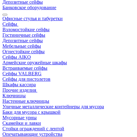
Депозитные сейфы
Банковское оборудование
Офисные стулья и табуретки
Сейфы
Взломостойкие сейфы
Гостиничные сейфы
Депозитные сейфы
Мебельные сейфы
Огнестойкие сейфы
Сейфы AIKO
Армейские оружейные шкафы
Встраиваемые сейфы
Сейфы VALBERG
Сейфы для пистолетов
Шкафы кассира
Прочие изделия
Ключницы
Настенные ключницы
Уличные металлические контейнеры для мусора
Баки для мусора с крышкой
Мусорные урны
Скамейки и лавки
Стойки ограждений с лентой
Опечатывающие устройства