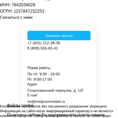
ИНН: 7842034028
ОГРН: 1157847152253
Связаться с нами
Заказать звонок
+7 (831) 212-38-39
8 (800) 555-81-41
Режим работы
Пн-Чт: 9:00 - 18:00
Пт: 9:00-17:00
Адрес
Спортсменский переулок, д. 12Г
E-mail
nn@metprommebel.ru
Файлы cookie
Копирование материалов без письменного разрешения запрещено.
Информация на сайте носит информационный характер и не является
Пользуясь сайтом Вы подтверждаете использование
публичной офертой. Завод производитель оставляет за собой право