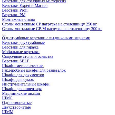
Верстаки для столярных мастерских
Верстаки Expert и Мастер
Верстаки Profi
Верстаки РМ
Монтажные столы
Столы монтажные СP нагрузка на столешницу 250 кг
Столы монтажные СР-М нагрузка на столешницу 300 кг
Однотумбовые верстаки с выдвижными ящиками
Верстаки двухтумбовые
Верстаки для гаража
Мобильные верстаки
Сварочные столы и оснастка
Верстаки SELF
Шкафы металлические
Гардеробные шкафы для раздевалок
Шкафы для документов
Шкафы для сумок
Инструментальные шкафы
Шкафы для инвентаря
Медицинские шкафы
ШМС
Одностворчатые
Двухстворчатые
ШММ