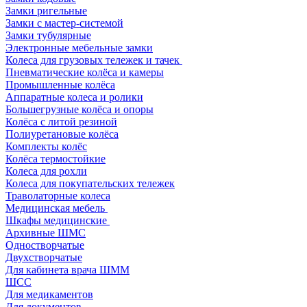
Замки ригельные
Замки с мастер-системой
Замки тубулярные
Электронные мебельные замки
Колеса для грузовых тележек и тачек
Пневматические колёса и камеры
Промышленные колёса
Аппаратные колеса и ролики
Большегрузные колёса и опоры
Колёса с литой резиной
Полиуретановые колёса
Комплекты колёс
Колёса термостойкие
Колеса для рохли
Колеса для покупательских тележек
Траволаторные колеса
Медицинская мебель
Шкафы медицинские
Архивные ШМС
Одностворчатые
Двухстворчатые
Для кабинета врача ШММ
ШСС
Для медикаментов
Для документов