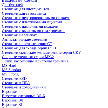
Вешалки для одежды
Для бутылей
Стеллажи для инструментов
Стеллажи для автосервиса
Стеллажи с перфорированными полками
Стеллажи с пластиковыми ящиками
Стеллажи с наклонными полками
Стеллажи с выкатными платформами
Стеллажи на зацепах
Антистатические стеллажи
Стеллажи полочные серии СТ
Стеллажи для склада серии СТП
Стеллажи складские металлические серии СКУ
Сборные стеллажи серии МКФ
Лотки, кассетницы и системы хранения
MS Hard
MS Standart
MS Strong
Стеллажи ESD
Стеллажи в ПВЗ
Стеллажи в холодильники
Верстаки
Верстаки слесарные ВЛ-К
Верстаки ВЛ
Верстаки ВС