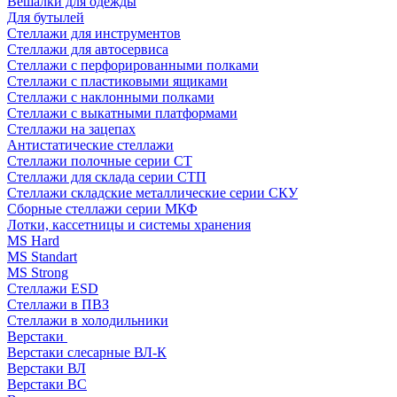
Вешалки для одежды
Для бутылей
Стеллажи для инструментов
Стеллажи для автосервиса
Стеллажи с перфорированными полками
Стеллажи с пластиковыми ящиками
Стеллажи с наклонными полками
Стеллажи с выкатными платформами
Стеллажи на зацепах
Антистатические стеллажи
Стеллажи полочные серии СТ
Стеллажи для склада серии СТП
Стеллажи складские металлические серии СКУ
Сборные стеллажи серии МКФ
Лотки, кассетницы и системы хранения
MS Hard
MS Standart
MS Strong
Стеллажи ESD
Стеллажи в ПВЗ
Стеллажи в холодильники
Верстаки
Верстаки слесарные ВЛ-К
Верстаки ВЛ
Верстаки ВС