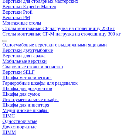
Верстаки для столярных мастерских
Верстаки Expert и Мастер
Верстаки Profi
Верстаки РМ
Монтажные столы
Столы монтажные СP нагрузка на столешницу 250 кг
Столы монтажные СР-М нагрузка на столешницу 300 кг
Однотумбовые верстаки с выдвижными ящиками
Верстаки двухтумбовые
Верстаки для гаража
Мобильные верстаки
Сварочные столы и оснастка
Верстаки SELF
Шкафы металлические
Гардеробные шкафы для раздевалок
Шкафы для документов
Шкафы для сумок
Инструментальные шкафы
Шкафы для инвентаря
Медицинские шкафы
ШМС
Одностворчатые
Двухстворчатые
ШММ