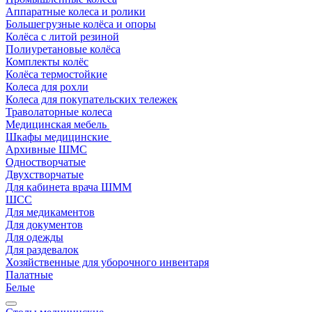
Аппаратные колеса и ролики
Большегрузные колёса и опоры
Колёса с литой резиной
Полиуретановые колёса
Комплекты колёс
Колёса термостойкие
Колеса для рохли
Колеса для покупательских тележек
Траволаторные колеса
Медицинская мебель
Шкафы медицинские
Архивные ШМС
Одностворчатые
Двухстворчатые
Для кабинета врача ШММ
ШСС
Для медикаментов
Для документов
Для одежды
Для раздевалок
Хозяйственные для уборочного инвентаря
Палатные
Белые