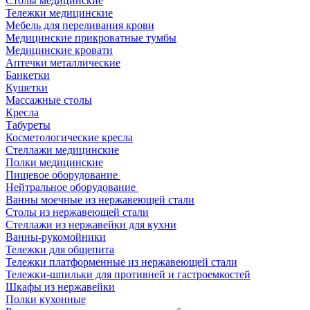
Столы медицинские
Тележки медицинские
Мебель для переливания крови
Медицинские прикроватные тумбы
Медицинские кровати
Аптечки металлические
Банкетки
Кушетки
Массажные столы
Кресла
Табуреты
Косметологические кресла
Стеллажи медицинские
Полки медицинские
Пищевое оборудование
Нейтральное оборудование
Ванны моечные из нержавеющей стали
Столы из нержавеющей стали
Стеллажи из нержавейки для кухни
Ванны-рукомойники
Тележки для общепита
Тележки платформенные из нержавеющей стали
Тележки-шпильки для противней и гастроемкостей
Шкафы из нержавейки
Полки кухонные