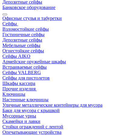
Депозитные сейфы
Банковское оборудование
Офисные стулья и табуретки
Сейфы
Взломостойкие сейфы
Гостиничные сейфы
Депозитные сейфы
Мебельные сейфы
Огнестойкие сейфы
Сейфы AIKO
Армейские оружейные шкафы
Встраиваемые сейфы
Сейфы VALBERG
Сейфы для пистолетов
Шкафы кассира
Прочие изделия
Ключницы
Настенные ключницы
Уличные металлические контейнеры для мусора
Баки для мусора с крышкой
Мусорные урны
Скамейки и лавки
Стойки ограждений с лентой
Опечатывающие устройства