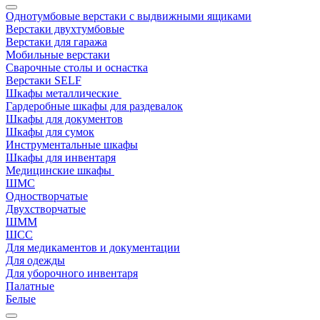
Однотумбовые верстаки с выдвижными ящиками
Верстаки двухтумбовые
Верстаки для гаража
Мобильные верстаки
Сварочные столы и оснастка
Верстаки SELF
Шкафы металлические
Гардеробные шкафы для раздевалок
Шкафы для документов
Шкафы для сумок
Инструментальные шкафы
Шкафы для инвентаря
Медицинские шкафы
ШМС
Одностворчатые
Двухстворчатые
ШММ
ШСС
Для медикаментов и документации
Для одежды
Для уборочного инвентаря
Палатные
Белые