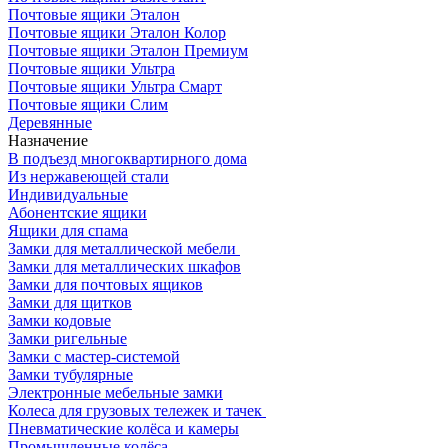
Почтовые ящики Эталон
Почтовые ящики Эталон Колор
Почтовые ящики Эталон Премиум
Почтовые ящики Ультра
Почтовые ящики Ультра Смарт
Почтовые ящики Слим
Деревянные
Назначение
В подъезд многоквартирного дома
Из нержавеющей стали
Индивидуальные
Абонентские ящики
Ящики для спама
Замки для металлической мебели
Замки для металлических шкафов
Замки для почтовых ящиков
Замки для щитков
Замки кодовые
Замки ригельные
Замки с мастер-системой
Замки тубулярные
Электронные мебельные замки
Колеса для грузовых тележек и тачек
Пневматические колёса и камеры
Промышленные колёса