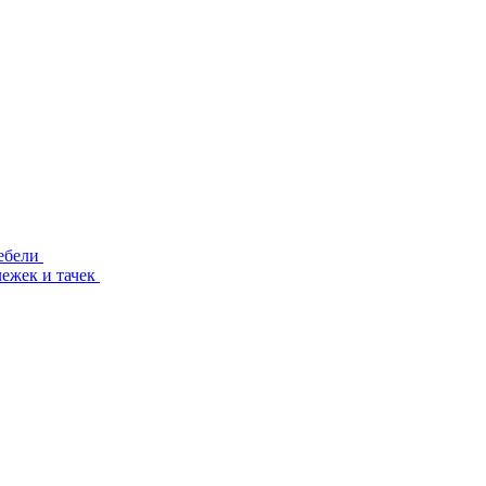
ебели
лежек и тачек