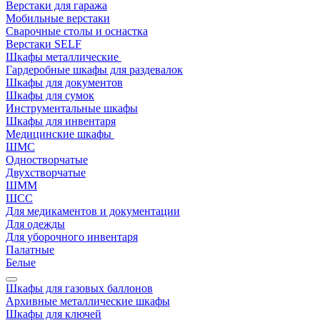
Верстаки для гаража
Мобильные верстаки
Сварочные столы и оснастка
Верстаки SELF
Шкафы металлические
Гардеробные шкафы для раздевалок
Шкафы для документов
Шкафы для сумок
Инструментальные шкафы
Шкафы для инвентаря
Медицинские шкафы
ШМС
Одностворчатые
Двухстворчатые
ШММ
ШСС
Для медикаментов и документации
Для одежды
Для уборочного инвентаря
Палатные
Белые
Шкафы для газовых баллонов
Архивные металлические шкафы
Шкафы для ключей