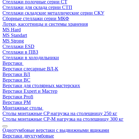
Стеллажи полочные серии СТ
Стеллажи для склада серии СТП
Стеллажи складские металлические серии СКУ
Сборные стеллажи серии МКФ
Лотки, кассетницы и системы хранения
MS Hard
MS Standart
MS Strong
Стеллажи ESD
Стеллажи в ПВЗ
Стеллажи в холодильники
Верстаки
Верстаки слесарные ВЛ-К
Верстаки ВЛ
Верстаки ВС
Верстаки для столярных мастерских
Верстаки Expert и Мастер
Верстаки Profi
Верстаки РМ
Монтажные столы
Столы монтажные СP нагрузка на столешницу 250 кг
Столы монтажные СР-М нагрузка на столешницу 300 кг
Однотумбовые верстаки с выдвижными ящиками
Верстаки двухтумбовые