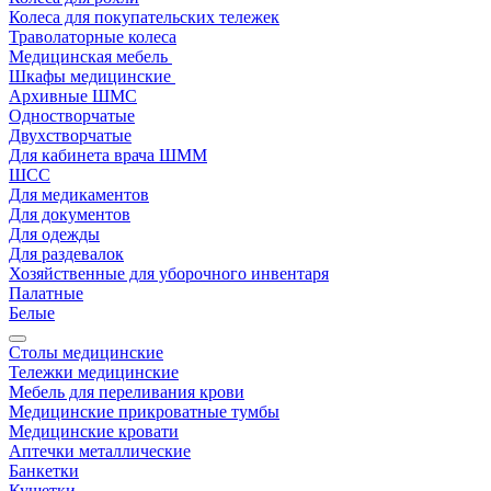
Колеса для покупательских тележек
Траволаторные колеса
Медицинская мебель
Шкафы медицинские
Архивные ШМС
Одностворчатые
Двухстворчатые
Для кабинета врача ШММ
ШСС
Для медикаментов
Для документов
Для одежды
Для раздевалок
Хозяйственные для уборочного инвентаря
Палатные
Белые
Столы медицинские
Тележки медицинские
Мебель для переливания крови
Медицинские прикроватные тумбы
Медицинские кровати
Аптечки металлические
Банкетки
Кушетки