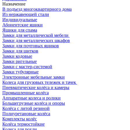
Назначение
В подъезд многоквартирного дома
Из нержавеющей стали
Индивидуальные
Абонентские ящики
Ящики для спама
Замки для металлической мебели
Замки для металлических шкафов
Замки для почтовых ящиков
Замки для щитков
Замки кодовые
Замки ригельные
Замки с мастер-системой
Замки тубулярные
Электронные мебельные замки
Колеса для грузовых тележек и тачек
Пневматические колёса и камеры
Промышленные колёса
Аппаратные колеса и ролики
Большегрузные колёса и опоры
Колёса с литой резиной
Полиуретановые колёса
Комплекты колёс
Колёса термостойкие
Колеса для рохли