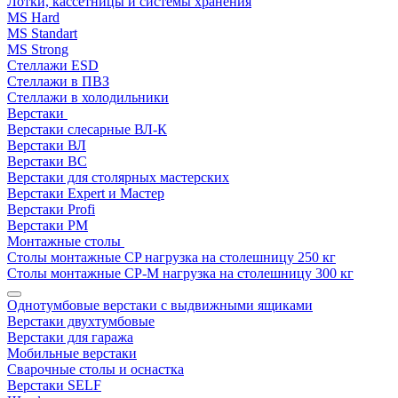
Лотки, кассетницы и системы хранения
MS Hard
MS Standart
MS Strong
Стеллажи ESD
Стеллажи в ПВЗ
Стеллажи в холодильники
Верстаки
Верстаки слесарные ВЛ-К
Верстаки ВЛ
Верстаки ВС
Верстаки для столярных мастерских
Верстаки Expert и Мастер
Верстаки Profi
Верстаки РМ
Монтажные столы
Столы монтажные СP нагрузка на столешницу 250 кг
Столы монтажные СР-М нагрузка на столешницу 300 кг
Однотумбовые верстаки с выдвижными ящиками
Верстаки двухтумбовые
Верстаки для гаража
Мобильные верстаки
Сварочные столы и оснастка
Верстаки SELF