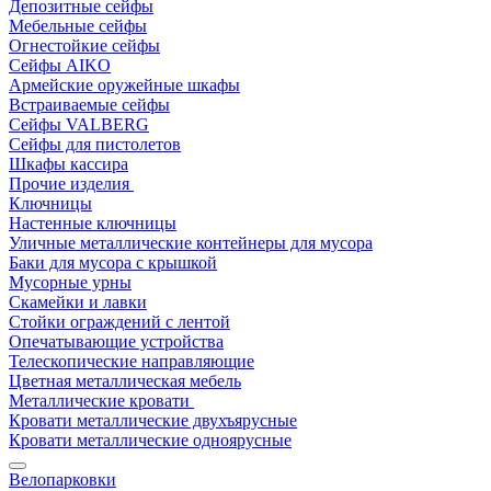
Депозитные сейфы
Мебельные сейфы
Огнестойкие сейфы
Сейфы AIKO
Армейские оружейные шкафы
Встраиваемые сейфы
Сейфы VALBERG
Сейфы для пистолетов
Шкафы кассира
Прочие изделия
Ключницы
Настенные ключницы
Уличные металлические контейнеры для мусора
Баки для мусора с крышкой
Мусорные урны
Скамейки и лавки
Стойки ограждений с лентой
Опечатывающие устройства
Телескопические направляющие
Цветная металлическая мебель
Металлические кровати
Кровати металлические двухъярусные
Кровати металлические одноярусные
Велопарковки