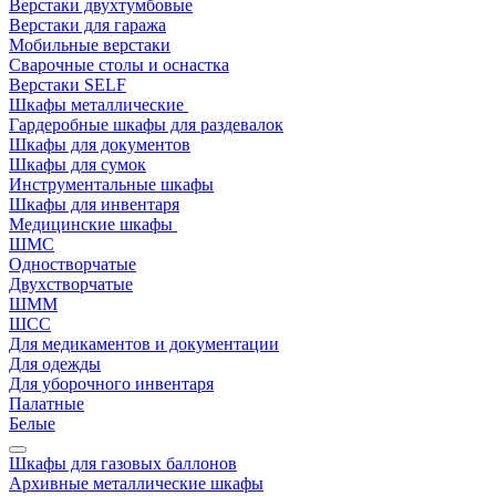
Верстаки двухтумбовые
Верстаки для гаража
Мобильные верстаки
Сварочные столы и оснастка
Верстаки SELF
Шкафы металлические
Гардеробные шкафы для раздевалок
Шкафы для документов
Шкафы для сумок
Инструментальные шкафы
Шкафы для инвентаря
Медицинские шкафы
ШМС
Одностворчатые
Двухстворчатые
ШММ
ШСС
Для медикаментов и документации
Для одежды
Для уборочного инвентаря
Палатные
Белые
Шкафы для газовых баллонов
Архивные металлические шкафы