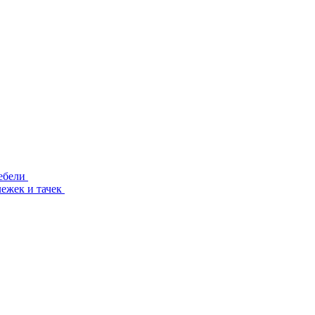
ебели
лежек и тачек