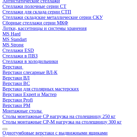
Антистатические стеллажи
Стеллажи полочные серии СТ
Стеллажи для склада серии СТП
Стеллажи складские металлические серии СКУ
Сборные стеллажи серии МКФ
Лотки, кассетницы и системы хранения
MS Hard
MS Standart
MS Strong
Стеллажи ESD
Стеллажи в ПВЗ
Стеллажи в холодильники
Верстаки
Верстаки слесарные ВЛ-К
Верстаки ВЛ
Верстаки ВС
Верстаки для столярных мастерских
Верстаки Expert и Мастер
Верстаки Profi
Верстаки РМ
Монтажные столы
Столы монтажные СP нагрузка на столешницу 250 кг
Столы монтажные СР-М нагрузка на столешницу 300 кг
Однотумбовые верстаки с выдвижными ящиками