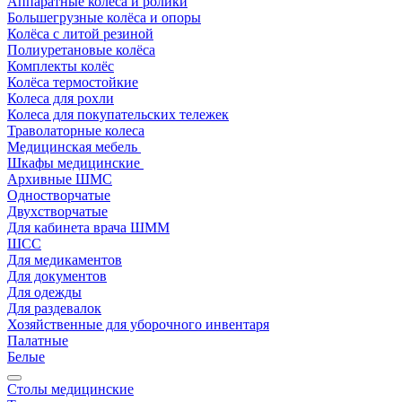
Аппаратные колеса и ролики
Большегрузные колёса и опоры
Колёса с литой резиной
Полиуретановые колёса
Комплекты колёс
Колёса термостойкие
Колеса для рохли
Колеса для покупательских тележек
Траволаторные колеса
Медицинская мебель
Шкафы медицинские
Архивные ШМС
Одностворчатые
Двухстворчатые
Для кабинета врача ШММ
ШСС
Для медикаментов
Для документов
Для одежды
Для раздевалок
Хозяйственные для уборочного инвентаря
Палатные
Белые
Столы медицинские