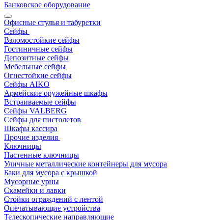
Банковское оборудование
Офисные стулья и табуретки
Сейфы
Взломостойкие сейфы
Гостиничные сейфы
Депозитные сейфы
Мебельные сейфы
Огнестойкие сейфы
Сейфы AIKO
Армейские оружейные шкафы
Встраиваемые сейфы
Сейфы VALBERG
Сейфы для пистолетов
Шкафы кассира
Прочие изделия
Ключницы
Настенные ключницы
Уличные металлические контейнеры для мусора
Баки для мусора с крышкой
Мусорные урны
Скамейки и лавки
Стойки ограждений с лентой
Опечатывающие устройства
Телескопические направляющие