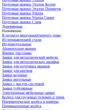
Почтовые ящики Эталон Колор
Почтовые ящики Эталон Премиум
Почтовые ящики Ультра
Почтовые ящики Ультра Смарт
Почтовые ящики Слим
Деревянные
Назначение
В подъезд многоквартирного дома
Из нержавеющей стали
Индивидуальные
Абонентские ящики
Ящики для спама
Замки для металлической мебели
Замки для металлических шкафов
Замки для почтовых ящиков
Замки для щитков
Замки кодовые
Замки ригельные
Замки с мастер-системой
Замки тубулярные
Электронные мебельные замки
Колеса для грузовых тележек и тачек
Пневматические колёса и камеры
Промышленные колёса