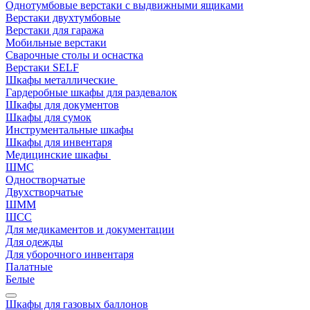
Однотумбовые верстаки с выдвижными ящиками
Верстаки двухтумбовые
Верстаки для гаража
Мобильные верстаки
Сварочные столы и оснастка
Верстаки SELF
Шкафы металлические
Гардеробные шкафы для раздевалок
Шкафы для документов
Шкафы для сумок
Инструментальные шкафы
Шкафы для инвентаря
Медицинские шкафы
ШМС
Одностворчатые
Двухстворчатые
ШММ
ШСС
Для медикаментов и документации
Для одежды
Для уборочного инвентаря
Палатные
Белые
Шкафы для газовых баллонов