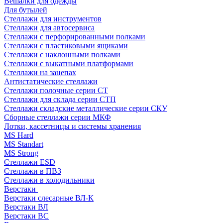
Вешалки для одежды
Для бутылей
Стеллажи для инструментов
Стеллажи для автосервиса
Стеллажи с перфорированными полками
Стеллажи с пластиковыми ящиками
Стеллажи с наклонными полками
Стеллажи с выкатными платформами
Стеллажи на зацепах
Антистатические стеллажи
Стеллажи полочные серии СТ
Стеллажи для склада серии СТП
Стеллажи складские металлические серии СКУ
Сборные стеллажи серии МКФ
Лотки, кассетницы и системы хранения
MS Hard
MS Standart
MS Strong
Стеллажи ESD
Стеллажи в ПВЗ
Стеллажи в холодильники
Верстаки
Верстаки слесарные ВЛ-К
Верстаки ВЛ
Верстаки ВС