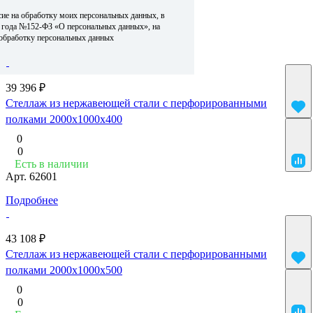
Сначала дорогие
сие на обработку моих персональных данных, в
По умолчанию (возрастание)
6 года №152-ФЗ «О персональных данных», на
По умолчанию (убывание)
 обработку персональных данных
39 396 ₽
Стеллаж из нержавеющей стали с перфорированными
полками 2000x1000x400
0
0
Есть в наличии
Арт.
62601
Подробнее
43 108 ₽
Стеллаж из нержавеющей стали с перфорированными
полками 2000x1000x500
0
0