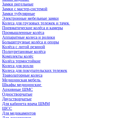
Замки ригельные
Замки с мастер-системой
Замки тубулярные
Электронные мебельные замки
Колеса для грузовых тележек и тачек
Пневматические колёса и камеры
Промышленные колёса
Аппаратные колеса и ролики
Большегрузные колёса и опоры
Колёса с литой резиной
Полиуретановые колёса
Комплекты колёс
Колёса термостойкие
Колеса для рохли
Колеса для покупательских тележек
Траволаторные колеса
Медицинская мебель
Шкафы медицинские
Архивные ШМС
Одностворчатые
Двухстворчатые
Для кабинета врача ШММ
ШСС
Для медикаментов
Для документов