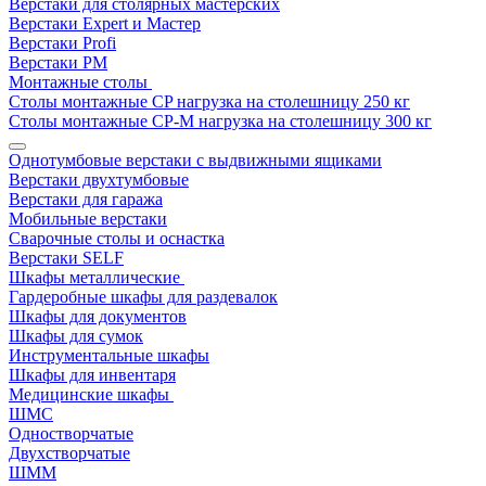
Верстаки для столярных мастерских
Верстаки Expert и Мастер
Верстаки Profi
Верстаки РМ
Монтажные столы
Столы монтажные СP нагрузка на столешницу 250 кг
Столы монтажные СР-М нагрузка на столешницу 300 кг
Однотумбовые верстаки с выдвижными ящиками
Верстаки двухтумбовые
Верстаки для гаража
Мобильные верстаки
Сварочные столы и оснастка
Верстаки SELF
Шкафы металлические
Гардеробные шкафы для раздевалок
Шкафы для документов
Шкафы для сумок
Инструментальные шкафы
Шкафы для инвентаря
Медицинские шкафы
ШМС
Одностворчатые
Двухстворчатые
ШММ