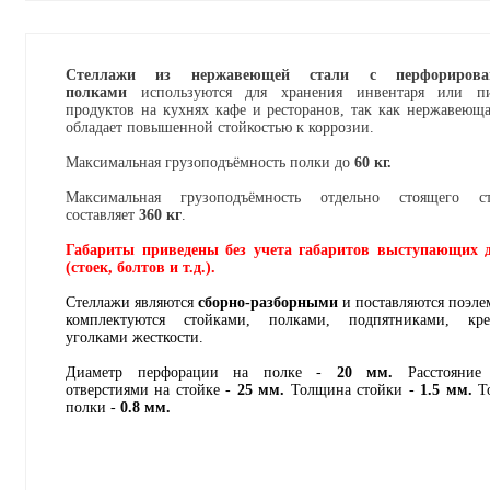
Стеллажи из нержавеющей стали с перфорирова
полками
используются для хранения инвентаря или п
продуктов на кухнях кафе и ресторанов, так как нержавеюща
обладает повышенной стойкостью к коррозии.
Максимальная грузоподъёмность полки до
60 кг.
Максимальная грузоподъёмность отдельно стоящего ст
составляет
360 кг
.
Габариты приведены без учета габаритов выступающих д
(стоек, болтов и т.д.).
Стеллажи являются
сборно-разборными
и поставляются поэле
комплектуются стойками, полками, подпятниками, кре
уголками жесткости.
Диаметр перфорации на полке -
20 мм.
Расстояние
отверстиями на стойке -
25 мм.
Толщина стойки -
1.5 мм.
Т
полки -
0.8 мм.