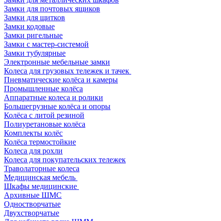
Замки для почтовых ящиков
Замки для щитков
Замки кодовые
Замки ригельные
Замки с мастер-системой
Замки тубулярные
Электронные мебельные замки
Колеса для грузовых тележек и тачек
Пневматические колёса и камеры
Промышленные колёса
Аппаратные колеса и ролики
Большегрузные колёса и опоры
Колёса с литой резиной
Полиуретановые колёса
Комплекты колёс
Колёса термостойкие
Колеса для рохли
Колеса для покупательских тележек
Траволаторные колеса
Медицинская мебель
Шкафы медицинские
Архивные ШМС
Одностворчатые
Двухстворчатые