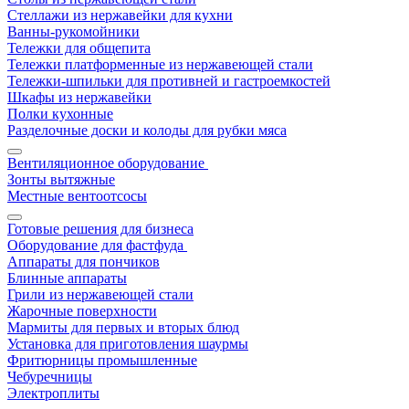
Стеллажи из нержавейки для кухни
Ванны-рукомойники
Тележки для общепита
Тележки платформенные из нержавеющей стали
Тележки-шпильки для противней и гастроемкостей
Шкафы из нержавейки
Полки кухонные
Разделочные доски и колоды для рубки мяса
Вентиляционное оборудование
Зонты вытяжные
Местные вентоотсосы
Готовые решения для бизнеса
Оборудование для фастфуда
Аппараты для пончиков
Блинные аппараты
Грили из нержавеющей стали
Жарочные поверхности
Мармиты для первых и вторых блюд
Установка для приготовления шаурмы
Фритюрницы промышленные
Чебуречницы
Электроплиты