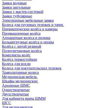
Замки кодовые
Замки ригельные
Замки с мастер-системой
Замки тубулярные
Электронные мебельные замки
Колеса для грузовых тележек и тачек
Пневматические колёса и камеры
Промышленные колёса
Аппаратные колеса и ролики
Большегрузные колёса и опоры
Колёса с литой резиной
Полиуретановые колёса
Комплекты колёс
Колёса термостойкие
Колеса для рохли
Колеса для покупательских тележек
Траволаторные колеса
Медицинская мебель
Шкафы медицинские
Архивные ШМС
Одностворчатые
Двухстворчатые
Для кабинета врача ШММ
ШСС
Для медикаментов