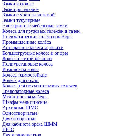
Замки кодовые
Замки ригельные
Замки с мастер-системой
Замки тубулярные
Электронные мебельные замки
Колеса для грузовых тележек и тачек
Пневматические колёса и камеры
Промышленные колёса
Аппаратные колеса и ролики
Большегрузные колёса и опоры
Колёса с литой резиной
Полиуретановые колёса
Комплекты колёс
Колёса термостойкие
Колеса для рохли
Колеса для покупательских тележек
Траволаторные колеса
Медицинская мебель
Шкафы медицинские
Архивные ШМС
Одностворчатые
Двухстворчатые
Для кабинета врача ШММ
ШСС
Для медикаментов