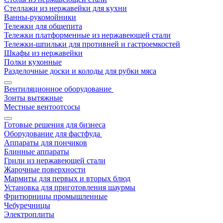
Стеллажи из нержавейки для кухни
Ванны-рукомойники
Тележки для общепита
Тележки платформенные из нержавеющей стали
Тележки-шпильки для противней и гастроемкостей
Шкафы из нержавейки
Полки кухонные
Разделочные доски и колоды для рубки мяса
Вентиляционное оборудование
Зонты вытяжные
Местные вентоотсосы
Готовые решения для бизнеса
Оборудование для фастфуда
Аппараты для пончиков
Блинные аппараты
Грили из нержавеющей стали
Жарочные поверхности
Мармиты для первых и вторых блюд
Установка для приготовления шаурмы
Фритюрницы промышленные
Чебуречницы
Электроплиты