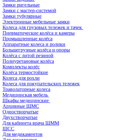
Замки ригельные
Замки с мастер-системой
Замки тубулярные
Электронные мебельные замки
Колеса для грузовых тележек и тачек
Пневматические колёса и камеры
Промышленные колёса
Аппаратные колеса и ролики
Большегрузные колёса и опоры
Колёса с литой резиной
Полиуретановые колёса
Комплекты колёс
Колёса термостойкие
Колеса для рохли
Колеса для покупательских тележек
Траволаторные колеса
Медицинская мебель
Шкафы медицинские
Архивные ШМС
Одностворчатые
Двухстворчатые
Для кабинета врача ШММ
ШСС
Для медикаментов
Для документов