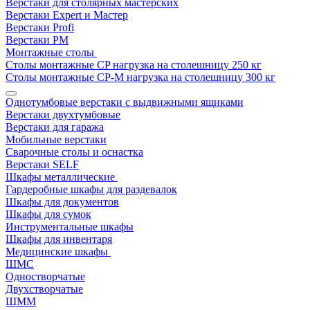
Верстаки для столярных мастерских
Верстаки Expert и Мастер
Верстаки Profi
Верстаки РМ
Монтажные столы
Столы монтажные СP нагрузка на столешницу 250 кг
Столы монтажные СР-М нагрузка на столешницу 300 кг
Однотумбовые верстаки с выдвижными ящиками
Верстаки двухтумбовые
Верстаки для гаража
Мобильные верстаки
Сварочные столы и оснастка
Верстаки SELF
Шкафы металлические
Гардеробные шкафы для раздевалок
Шкафы для документов
Шкафы для сумок
Инструментальные шкафы
Шкафы для инвентаря
Медицинские шкафы
ШМС
Одностворчатые
Двухстворчатые
ШММ