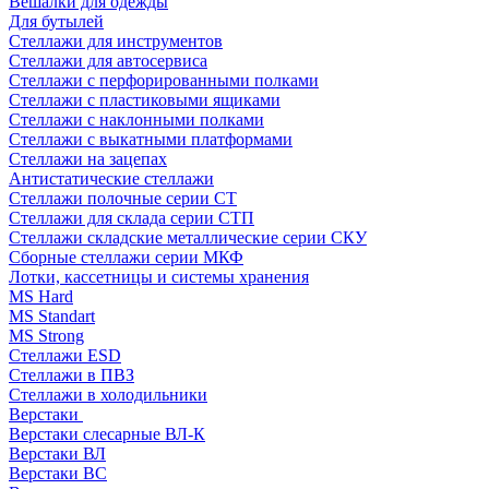
Вешалки для одежды
Для бутылей
Стеллажи для инструментов
Стеллажи для автосервиса
Стеллажи с перфорированными полками
Стеллажи с пластиковыми ящиками
Стеллажи с наклонными полками
Стеллажи с выкатными платформами
Стеллажи на зацепах
Антистатические стеллажи
Стеллажи полочные серии СТ
Стеллажи для склада серии СТП
Стеллажи складские металлические серии СКУ
Сборные стеллажи серии МКФ
Лотки, кассетницы и системы хранения
MS Hard
MS Standart
MS Strong
Стеллажи ESD
Стеллажи в ПВЗ
Стеллажи в холодильники
Верстаки
Верстаки слесарные ВЛ-К
Верстаки ВЛ
Верстаки ВС