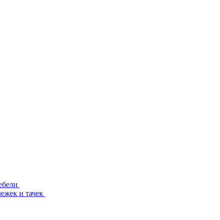
ебели
лежек и тачек