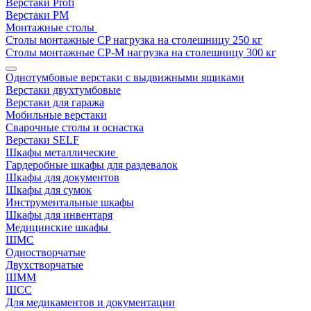
Верстаки Profi
Верстаки РМ
Монтажные столы
Столы монтажные СP нагрузка на столешницу 250 кг
Столы монтажные СР-М нагрузка на столешницу 300 кг
Однотумбовые верстаки с выдвижными ящиками
Верстаки двухтумбовые
Верстаки для гаража
Мобильные верстаки
Сварочные столы и оснастка
Верстаки SELF
Шкафы металлические
Гардеробные шкафы для раздевалок
Шкафы для документов
Шкафы для сумок
Инструментальные шкафы
Шкафы для инвентаря
Медицинские шкафы
ШМС
Одностворчатые
Двухстворчатые
ШММ
ШСС
Для медикаментов и документации