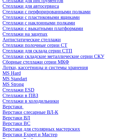
Стеллажи для инструментов
Стеллажи для автосервиса
Стеллажи с перфорированными полками
Стеллажи с пластиковыми ящиками
Стеллажи с наклонными полками
Стеллажи с выкатными платформами
Стеллажи на зацепах
Антистатические стеллажи
Стеллажи полочные серии СТ
Стеллажи для склада серии СТП
Стеллажи складские металлические серии СКУ
Сборные стеллажи серии МКФ
Лотки, кассетницы и системы хранения
MS Hard
MS Standart
MS Strong
Стеллажи ESD
Стеллажи в ПВЗ
Стеллажи в холодильники
Верстаки
Верстаки слесарные ВЛ-К
Верстаки ВЛ
Верстаки ВС
Верстаки для столярных мастерских
Верстаки Expert и Мастер