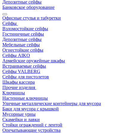
Депозитные сейфы
Банковское оборудование
Офисные стулья и табуретки
Сейфы
Взломостойкие сейфы
Гостиничные сейфы
Депозитные сейфы
Мебельные сейфы
Огнестойкие сейфы
Сейфы AIKO
Армейские оружейные шкафы
Встраиваемые сейфы
Сейфы VALBERG
Сейфы для пистолетов
Шкафы кассира
Прочие изделия
Ключницы
Настенные ключницы
Уличные металлические контейнеры для мусора
Баки для мусора с крышкой
Мусорные урны
Скамейки и лавки
Стойки ограждений с лентой
Опечатывающие устройства