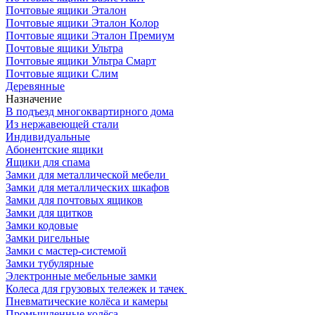
Почтовые ящики Эталон
Почтовые ящики Эталон Колор
Почтовые ящики Эталон Премиум
Почтовые ящики Ультра
Почтовые ящики Ультра Смарт
Почтовые ящики Слим
Деревянные
Назначение
В подъезд многоквартирного дома
Из нержавеющей стали
Индивидуальные
Абонентские ящики
Ящики для спама
Замки для металлической мебели
Замки для металлических шкафов
Замки для почтовых ящиков
Замки для щитков
Замки кодовые
Замки ригельные
Замки с мастер-системой
Замки тубулярные
Электронные мебельные замки
Колеса для грузовых тележек и тачек
Пневматические колёса и камеры
Промышленные колёса