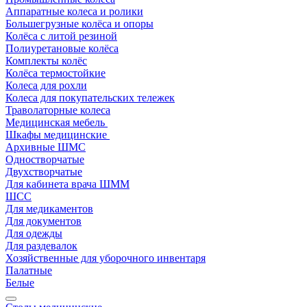
Аппаратные колеса и ролики
Большегрузные колёса и опоры
Колёса с литой резиной
Полиуретановые колёса
Комплекты колёс
Колёса термостойкие
Колеса для рохли
Колеса для покупательских тележек
Траволаторные колеса
Медицинская мебель
Шкафы медицинские
Архивные ШМС
Одностворчатые
Двухстворчатые
Для кабинета врача ШММ
ШСС
Для медикаментов
Для документов
Для одежды
Для раздевалок
Хозяйственные для уборочного инвентаря
Палатные
Белые