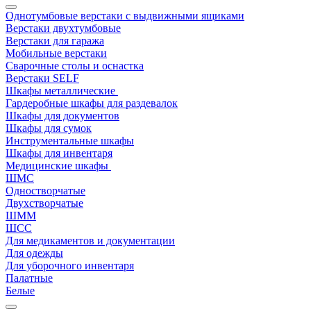
Однотумбовые верстаки с выдвижными ящиками
Верстаки двухтумбовые
Верстаки для гаража
Мобильные верстаки
Сварочные столы и оснастка
Верстаки SELF
Шкафы металлические
Гардеробные шкафы для раздевалок
Шкафы для документов
Шкафы для сумок
Инструментальные шкафы
Шкафы для инвентаря
Медицинские шкафы
ШМС
Одностворчатые
Двухстворчатые
ШММ
ШСС
Для медикаментов и документации
Для одежды
Для уборочного инвентаря
Палатные
Белые