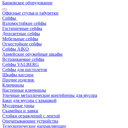
Банковское оборудование
Офисные стулья и табуретки
Сейфы
Взломостойкие сейфы
Гостиничные сейфы
Депозитные сейфы
Мебельные сейфы
Огнестойкие сейфы
Сейфы AIKO
Армейские оружейные шкафы
Встраиваемые сейфы
Сейфы VALBERG
Сейфы для пистолетов
Шкафы кассира
Прочие изделия
Ключницы
Настенные ключницы
Уличные металлические контейнеры для мусора
Баки для мусора с крышкой
Мусорные урны
Скамейки и лавки
Стойки ограждений с лентой
Опечатывающие устройства
Телескопические направляющие