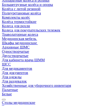
Аппаратные колеса и ролики
Большегрузные колёса и опоры
Колёса с литой резиной
Полиуретановые колёса
Комплекты колёс
Колёса термостойкие
Колеса для рохли
Колеса для покупательских тележек
Траволаторные колеса
Медицинская мебель
Шкафы медицинские
Архивные ШМС
Одностворчатые
Двухстворчатые
Для кабинета врача ШММ
ШСС
Для медикаментов
Для документов
Для одежды
Для раздевалок
Хозяйственные для уборочного инвентаря
Палатные
Белые
Столы медицинские