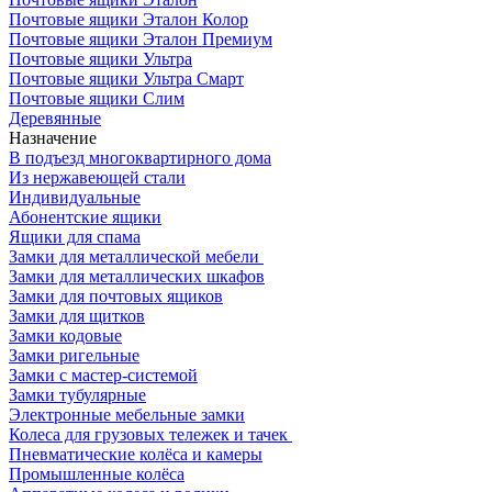
Почтовые ящики Эталон Колор
Почтовые ящики Эталон Премиум
Почтовые ящики Ультра
Почтовые ящики Ультра Смарт
Почтовые ящики Слим
Деревянные
Назначение
В подъезд многоквартирного дома
Из нержавеющей стали
Индивидуальные
Абонентские ящики
Ящики для спама
Замки для металлической мебели
Замки для металлических шкафов
Замки для почтовых ящиков
Замки для щитков
Замки кодовые
Замки ригельные
Замки с мастер-системой
Замки тубулярные
Электронные мебельные замки
Колеса для грузовых тележек и тачек
Пневматические колёса и камеры
Промышленные колёса