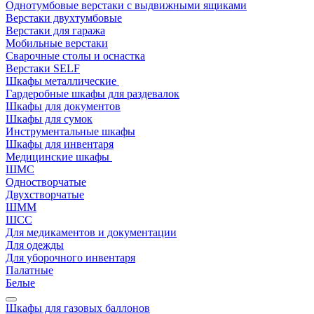
Однотумбовые верстаки с выдвижными ящиками
Верстаки двухтумбовые
Верстаки для гаража
Мобильные верстаки
Сварочные столы и оснастка
Верстаки SELF
Шкафы металлические
Гардеробные шкафы для раздевалок
Шкафы для документов
Шкафы для сумок
Инструментальные шкафы
Шкафы для инвентаря
Медицинские шкафы
ШМС
Одностворчатые
Двухстворчатые
ШММ
ШСС
Для медикаментов и документации
Для одежды
Для уборочного инвентаря
Палатные
Белые
Шкафы для газовых баллонов