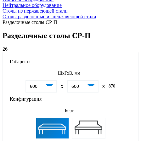
Нейтральное оборудование
Столы из нержавеющей стали
Столы разделочные из нержавеющей стали
Разделочные столы СР-П
Разделочные столы СР-П
26
Габариты
Сбро
ШxГxВ, мм
x
x
870
Конфигурация
Борт