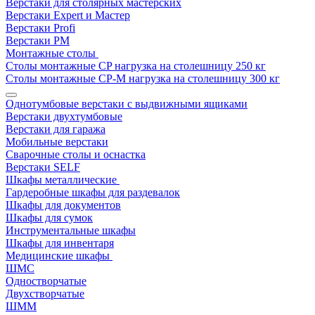
Верстаки для столярных мастерских
Верстаки Expert и Мастер
Верстаки Profi
Верстаки РМ
Монтажные столы
Столы монтажные СP нагрузка на столешницу 250 кг
Столы монтажные СР-М нагрузка на столешницу 300 кг
Однотумбовые верстаки с выдвижными ящиками
Верстаки двухтумбовые
Верстаки для гаража
Мобильные верстаки
Сварочные столы и оснастка
Верстаки SELF
Шкафы металлические
Гардеробные шкафы для раздевалок
Шкафы для документов
Шкафы для сумок
Инструментальные шкафы
Шкафы для инвентаря
Медицинские шкафы
ШМС
Одностворчатые
Двухстворчатые
ШММ