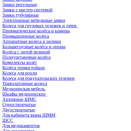
Замки ригельные
Замки с мастер-системой
Замки тубулярные
Электронные мебельные замки
Колеса для грузовых тележек и тачек
Пневматические колёса и камеры
Промышленные колёса
Аппаратные колеса и ролики
Большегрузные колёса и опоры
Колёса с литой резиной
Полиуретановые колёса
Комплекты колёс
Колёса термостойкие
Колеса для рохли
Колеса для покупательских тележек
Траволаторные колеса
Медицинская мебель
Шкафы медицинские
Архивные ШМС
Одностворчатые
Двухстворчатые
Для кабинета врача ШММ
ШСС
Для медикаментов
Для документов