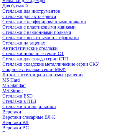
Вешалки для одежды
Для бутылей
Стеллажи для инструментов
Стеллажи для автосервиса
Стеллажи с перфорированными полками
Стеллажи с пластиковыми ящиками
Стеллажи с наклонными полками
Стеллажи с выкатными платформами
Стеллажи на зацепах
Антистатические стеллажи
Стеллажи полочные серии СТ
Стеллажи для склада серии СТП
Стеллажи складские металлические серии СКУ
Сборные стеллажи серии МКФ
Лотки, кассетницы и системы хранения
MS Hard
MS Standart
MS Strong
Стеллажи ESD
Стеллажи в ПВЗ
Стеллажи в холодильники
Верстаки
Верстаки слесарные ВЛ-К
Верстаки ВЛ
Верстаки ВС