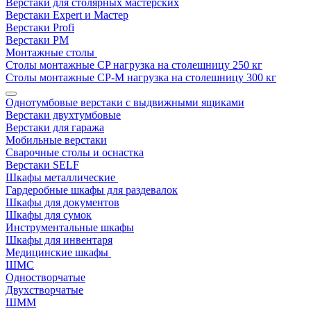
Верстаки для столярных мастерских
Верстаки Expert и Мастер
Верстаки Profi
Верстаки РМ
Монтажные столы
Столы монтажные СP нагрузка на столешницу 250 кг
Столы монтажные СР-М нагрузка на столешницу 300 кг
Однотумбовые верстаки с выдвижными ящиками
Верстаки двухтумбовые
Верстаки для гаража
Мобильные верстаки
Сварочные столы и оснастка
Верстаки SELF
Шкафы металлические
Гардеробные шкафы для раздевалок
Шкафы для документов
Шкафы для сумок
Инструментальные шкафы
Шкафы для инвентаря
Медицинские шкафы
ШМС
Одностворчатые
Двухстворчатые
ШММ