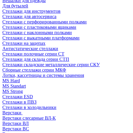
Вешалки для одежды
Для бутылей
Стеллажи для инструментов
Стеллажи для автосервиса
Стеллажи с перфорированными полками
Стеллажи с пластиковыми ящиками
Стеллажи с наклонными полками
Стеллажи с выкатными платформами
Стеллажи на зацепах
Антистатические стеллажи
Стеллажи полочные серии СТ
Стеллажи для склада серии СТП
Стеллажи складские металлические серии СКУ
Сборные стеллажи серии МКФ
Лотки, кассетницы и системы хранения
MS Hard
MS Standart
MS Strong
Стеллажи ESD
Стеллажи в ПВЗ
Стеллажи в холодильники
Верстаки
Верстаки слесарные ВЛ-К
Верстаки ВЛ
Верстаки ВС