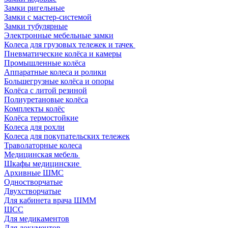
Замки ригельные
Замки с мастер-системой
Замки тубулярные
Электронные мебельные замки
Колеса для грузовых тележек и тачек
Пневматические колёса и камеры
Промышленные колёса
Аппаратные колеса и ролики
Большегрузные колёса и опоры
Колёса с литой резиной
Полиуретановые колёса
Комплекты колёс
Колёса термостойкие
Колеса для рохли
Колеса для покупательских тележек
Траволаторные колеса
Медицинская мебель
Шкафы медицинские
Архивные ШМС
Одностворчатые
Двухстворчатые
Для кабинета врача ШММ
ШСС
Для медикаментов
Для документов