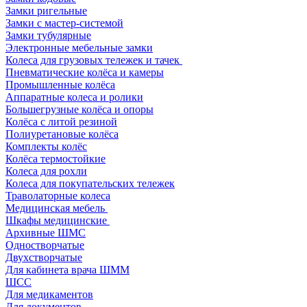
Замки ригельные
Замки с мастер-системой
Замки тубулярные
Электронные мебельные замки
Колеса для грузовых тележек и тачек
Пневматические колёса и камеры
Промышленные колёса
Аппаратные колеса и ролики
Большегрузные колёса и опоры
Колёса с литой резиной
Полиуретановые колёса
Комплекты колёс
Колёса термостойкие
Колеса для рохли
Колеса для покупательских тележек
Траволаторные колеса
Медицинская мебель
Шкафы медицинские
Архивные ШМС
Одностворчатые
Двухстворчатые
Для кабинета врача ШММ
ШСС
Для медикаментов
Для документов