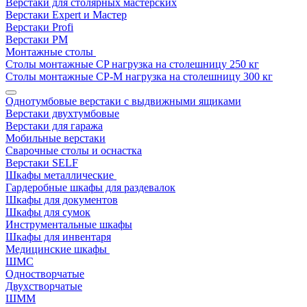
Верстаки для столярных мастерских
Верстаки Expert и Мастер
Верстаки Profi
Верстаки РМ
Монтажные столы
Столы монтажные СP нагрузка на столешницу 250 кг
Столы монтажные СР-М нагрузка на столешницу 300 кг
Однотумбовые верстаки с выдвижными ящиками
Верстаки двухтумбовые
Верстаки для гаража
Мобильные верстаки
Сварочные столы и оснастка
Верстаки SELF
Шкафы металлические
Гардеробные шкафы для раздевалок
Шкафы для документов
Шкафы для сумок
Инструментальные шкафы
Шкафы для инвентаря
Медицинские шкафы
ШМС
Одностворчатые
Двухстворчатые
ШММ