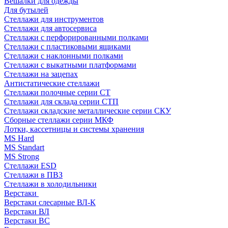
Вешалки для одежды
Для бутылей
Стеллажи для инструментов
Стеллажи для автосервиса
Стеллажи с перфорированными полками
Стеллажи с пластиковыми ящиками
Стеллажи с наклонными полками
Стеллажи с выкатными платформами
Стеллажи на зацепах
Антистатические стеллажи
Стеллажи полочные серии СТ
Стеллажи для склада серии СТП
Стеллажи складские металлические серии СКУ
Сборные стеллажи серии МКФ
Лотки, кассетницы и системы хранения
MS Hard
MS Standart
MS Strong
Стеллажи ESD
Стеллажи в ПВЗ
Стеллажи в холодильники
Верстаки
Верстаки слесарные ВЛ-К
Верстаки ВЛ
Верстаки ВС