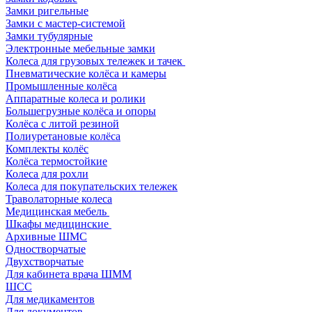
Замки ригельные
Замки с мастер-системой
Замки тубулярные
Электронные мебельные замки
Колеса для грузовых тележек и тачек
Пневматические колёса и камеры
Промышленные колёса
Аппаратные колеса и ролики
Большегрузные колёса и опоры
Колёса с литой резиной
Полиуретановые колёса
Комплекты колёс
Колёса термостойкие
Колеса для рохли
Колеса для покупательских тележек
Траволаторные колеса
Медицинская мебель
Шкафы медицинские
Архивные ШМС
Одностворчатые
Двухстворчатые
Для кабинета врача ШММ
ШСС
Для медикаментов
Для документов