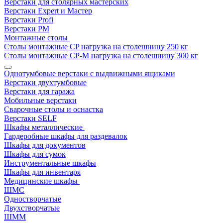
Верстаки для столярных мастерских
Верстаки Expert и Мастер
Верстаки Profi
Верстаки РМ
Монтажные столы
Столы монтажные СP нагрузка на столешницу 250 кг
Столы монтажные СР-М нагрузка на столешницу 300 кг
Однотумбовые верстаки с выдвижными ящиками
Верстаки двухтумбовые
Верстаки для гаража
Мобильные верстаки
Сварочные столы и оснастка
Верстаки SELF
Шкафы металлические
Гардеробные шкафы для раздевалок
Шкафы для документов
Шкафы для сумок
Инструментальные шкафы
Шкафы для инвентаря
Медицинские шкафы
ШМС
Одностворчатые
Двухстворчатые
ШММ