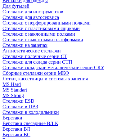
Вешалки для одежды
Для бутылей
Стеллажи для инструментов
Стеллажи для автосервиса
Стеллажи с перфорированными полками
Стеллажи с пластиковыми ящиками
Стеллажи с наклонными полками
Стеллажи с выкатными платформами
Стеллажи на зацепах
Антистатические стеллажи
Стеллажи полочные серии СТ
Стеллажи для склада серии СТП
Стеллажи складские металлические серии СКУ
Сборные стеллажи серии МКФ
Лотки, кассетницы и системы хранения
MS Hard
MS Standart
MS Strong
Стеллажи ESD
Стеллажи в ПВЗ
Стеллажи в холодильники
Верстаки
Верстаки слесарные ВЛ-К
Верстаки ВЛ
Верстаки ВС