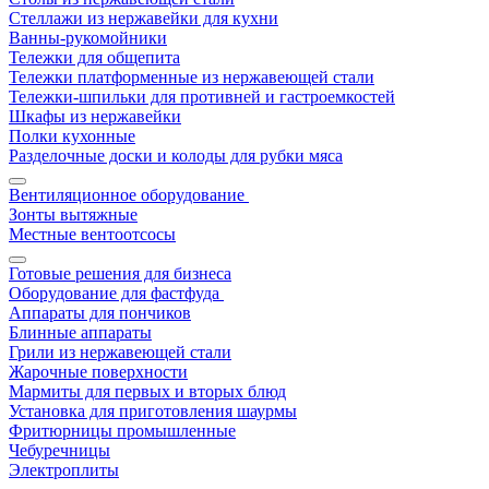
Стеллажи из нержавейки для кухни
Ванны-рукомойники
Тележки для общепита
Тележки платформенные из нержавеющей стали
Тележки-шпильки для противней и гастроемкостей
Шкафы из нержавейки
Полки кухонные
Разделочные доски и колоды для рубки мяса
Вентиляционное оборудование
Зонты вытяжные
Местные вентоотсосы
Готовые решения для бизнеса
Оборудование для фастфуда
Аппараты для пончиков
Блинные аппараты
Грили из нержавеющей стали
Жарочные поверхности
Мармиты для первых и вторых блюд
Установка для приготовления шаурмы
Фритюрницы промышленные
Чебуречницы
Электроплиты