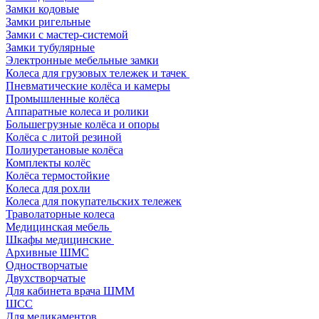
Замки кодовые
Замки ригельные
Замки с мастер-системой
Замки тубулярные
Электронные мебельные замки
Колеса для грузовых тележек и тачек
Пневматические колёса и камеры
Промышленные колёса
Аппаратные колеса и ролики
Большегрузные колёса и опоры
Колёса с литой резиной
Полиуретановые колёса
Комплекты колёс
Колёса термостойкие
Колеса для рохли
Колеса для покупательских тележек
Траволаторные колеса
Медицинская мебель
Шкафы медицинские
Архивные ШМС
Одностворчатые
Двухстворчатые
Для кабинета врача ШММ
ШСС
Для медикаментов