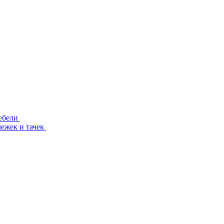
ебели
лежек и тачек