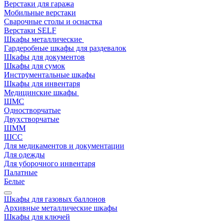
Верстаки для гаража
Мобильные верстаки
Сварочные столы и оснастка
Верстаки SELF
Шкафы металлические
Гардеробные шкафы для раздевалок
Шкафы для документов
Шкафы для сумок
Инструментальные шкафы
Шкафы для инвентаря
Медицинские шкафы
ШМС
Одностворчатые
Двухстворчатые
ШММ
ШСС
Для медикаментов и документации
Для одежды
Для уборочного инвентаря
Палатные
Белые
Шкафы для газовых баллонов
Архивные металлические шкафы
Шкафы для ключей