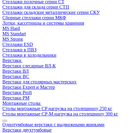
Стеллажи полочные серии СТ
Стеллажи для склада серии СТП
Стеллажи складские металлические серии СКУ
Сборные стеллажи серии МКФ
Лотки, кассетницы и системы хранения
MS Hard
MS Standart
MS Strong
Стеллажи ESD
Стеллажи в ПВЗ
Стеллажи в холодильники
Верстаки
Верстаки слесарные ВЛ-К
Верстаки ВЛ
Верстаки ВС
Верстаки для столярных мастерских
Верстаки Expert и Мастер
Верстаки Profi
Верстаки РМ
Монтажные столы
Столы монтажные СP нагрузка на столешницу 250 кг
Столы монтажные СР-М нагрузка на столешницу 300 кг
Однотумбовые верстаки с выдвижными ящиками
Верстаки двухтумбовые